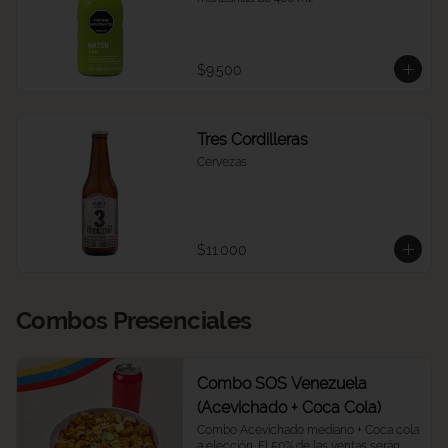
$9.500
Tres Cordilleras
Cervezas
$11.000
Combos Presenciales
Combo SOS Venezuela
(Acevichado + Coca Cola)
Combo Acevichado mediano + Coca cola 
a elección. El 50% de las ventas serán 