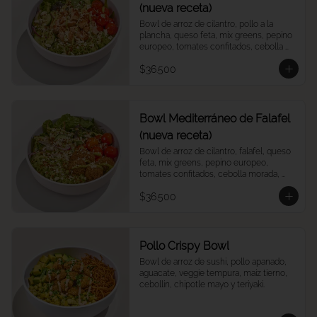
(nueva receta)
Bowl de arroz de cilantro, pollo a la 
plancha, queso feta, mix greens, pepino 
europeo, tomates confitados, cebolla 
morada, quinoa crocantes, y vinagreta 
$36.500
green goddess.
Bowl Mediterráneo de Falafel
(nueva receta)
Bowl de arroz de cilantro, falafel, queso 
feta, mix greens, pepino europeo, 
tomates confitados, cebolla morada, 
quinoa crocantes, y vinagreta green 
$36.500
goddess.
Pollo Crispy Bowl
Bowl de arroz de sushi, pollo apanado, 
aguacate, veggie tempura, maíz tierno, 
cebollín, chipotle mayo y teriyaki.