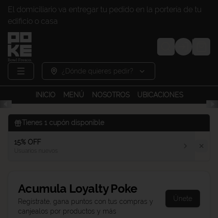
El domiciliario va entregar tu pedido en la portería de tu
edificio o casa
Login
¿Dónde quieres pedir?
INICIO
MENÚ
NOSOTROS
UBICACIONES
Tienes
1
cupón disponible
15% OFF
Usuarios nuevos
Acumula
Loyalty Poke
Únete
Regístrate, gana puntos con tus compras y
canjealos por productos y más