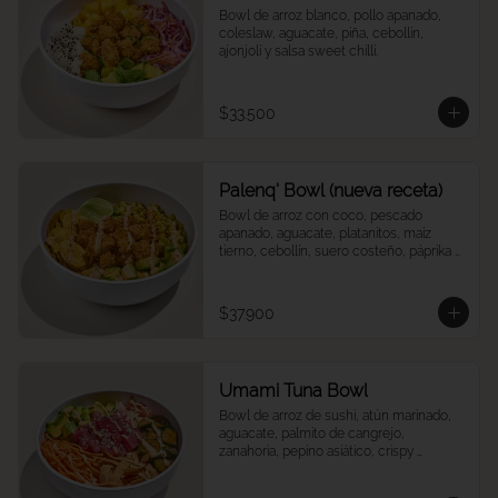
Bowl de arroz blanco, pollo apanado, 
coleslaw, aguacate, piña, cebollín, 
ajonjolí y salsa sweet chilli.
$33.500
Palenq' Bowl (nueva receta)
Bowl de arroz con coco, pescado 
apanado, aguacate, platanitos, maíz 
tierno, cebollín, suero costeño, páprika y 
una rodaja de limón.
$37.900
Umami Tuna Bowl
Bowl de arroz de sushi, atún marinado, 
aguacate, palmito de cangrejo, 
zanahoria, pepino asiático, crispy 
wontons, ajonjolí y umami mayo.