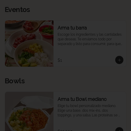
Eventos
Arma tu barra
Escoge los ingredientes y las cantidades 
que deseas. Te enviamos todo por 
separado y listo para consumir, para que 
puedas armar una barra de pokes en tu 
casa u oficina, a tu ritmo y a tu manera. 
Ideal para compartir, eventos o 
$1
reuniones. 

Las porciones corresponden a las 
cantidades estándar de nuestros platos 
Bowls
medianos.
Arma tu Bowl mediano
Elige tu bowl personalizado mediano. 
Elige una base, dos mix-ins, dos 
toppings, y una salsa. Las proteínas se 
eligen y cobran por aparte.