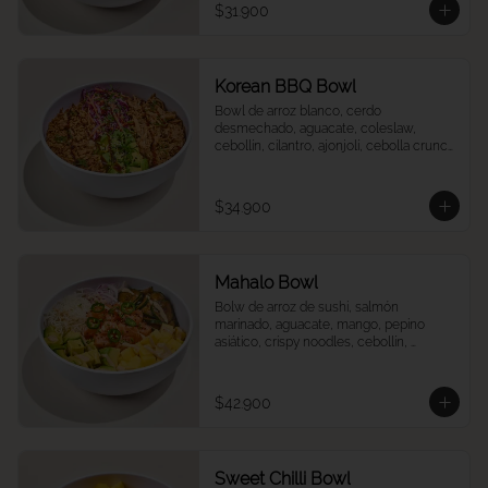
$31.900
Korean BBQ Bowl
Bowl de arroz blanco, cerdo 
desmechado, aguacate, coleslaw, 
cebollín, cilantro, ajonjolí, cebolla crunch 
y salsa Korean BBQ.
$34.900
Mahalo Bowl
Bolw de arroz de sushi, salmón 
marinado, aguacate, mango, pepino 
asiático, crispy noodles, cebollín, 
jalapeños, cebolla morada, quinoa 
crocante y salsa acevichada
$42.900
Sweet Chilli Bowl