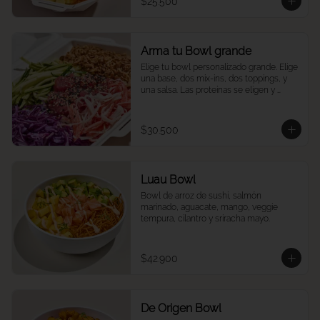
$25.500
Arma tu Bowl grande
Elige tu bowl personalizado grande. Elige 
una base, dos mix-ins, dos toppings, y 
una salsa. Las proteínas se eligen y 
cobran por aparte.
$30.500
Luau Bowl
Bowl de arroz de sushi, salmón 
marinado, aguacate, mango, veggie 
tempura, cilantro y sriracha mayo.
$42.900
De Origen Bowl