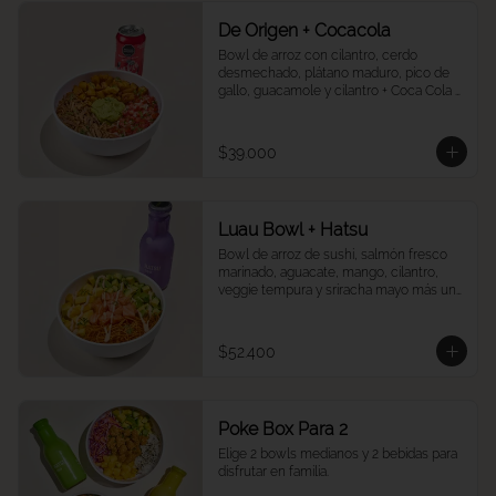
De Origen + Cocacola
Bowl de arroz con cilantro, cerdo 
desmechado, plátano maduro, pico de 
gallo, guacamole y cilantro + Coca Cola a 
tu elección.
$39.000
Luau Bowl + Hatsu
Bowl de arroz de sushi, salmón fresco 
marinado, aguacate, mango, cilantro, 
veggie tempura y sriracha mayo más un 
Hatsu a tu elección.
$52.400
Poke Box Para 2
Elige 2 bowls medianos y 2 bebidas para 
disfrutar en familia.