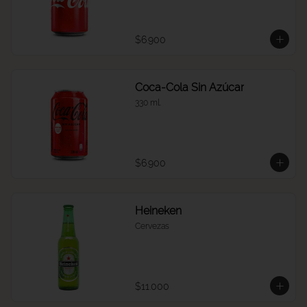
$6.900
Coca-Cola Sin Azúcar
330 ml.
$6.900
Heineken
Cervezas
$11.000