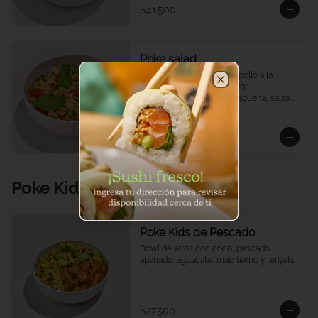
$41.500
Poke salad
Quinoa, mix de lechugas, pollo a la 
plancha, tomates confitados, 
Close
edamames, mango, hierbabuena, salsa 
ponzu.
$35.900
Poke Kids
Poke Kids de Pescado
Bowl de arroz con coco, pescado 
apanado, aguacate, maíz tierno y teriyaki.
$27.500