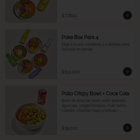
$77.600
Poke Box Para 4
Elige 4 bowls medianos y 4 bebidas para 
disfrutar en familia.
$155.200
Pollo Crispy Bowl + Coca Cola
Bowl de arroz de sushi, pollo apanado, 
aguacate, veggie tempura, maíz tierno, 
cebollín, chipotle mayo y teriyaki + 
Cocacola a tu elección.
$39.000