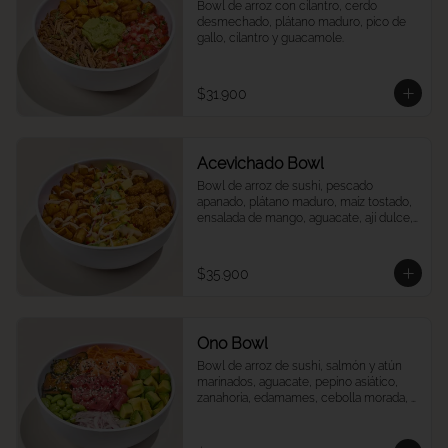
Bowl de arroz con cilantro, cerdo 
desmechado, plátano maduro, pico de 
gallo, cilantro y guacamole.
$31.900
Acevichado Bowl
Bowl de arroz de sushi, pescado 
apanado, plátano maduro, maíz tostado, 
ensalada de mango, aguacate, ají dulce, 
cebolla morada y cilantro, salsa 
acevichada.
$35.900
Ono Bowl
Bowl de arroz de sushi, salmón y atún 
marinados, aguacate, pepino asiático, 
zanahoria, edamames, cebolla morada, 
ajonjolí y salsa ponzu.