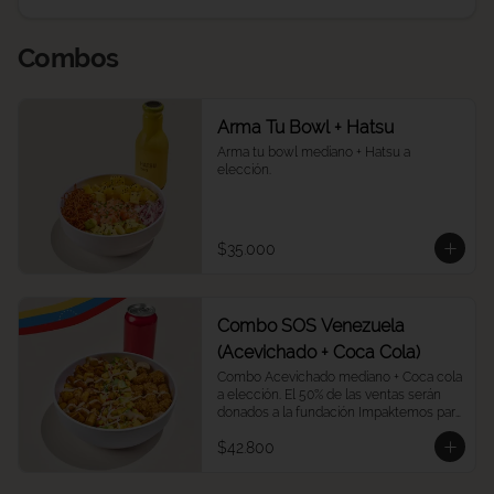
Combos
Arma Tu Bowl + Hatsu
Arma tu bowl mediano + Hatsu a 
elección.
$35.000
Combo SOS Venezuela
(Acevichado + Coca Cola)
Combo Acevichado mediano + Coca cola 
a elección. El 50% de las ventas serán 
donados a la fundación Impaktemos para 
apoyar a las víctimas del terremoto en 
$42.800
Venezuela.