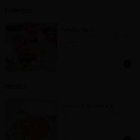
Eventos
Arma tu barra
Escoge los ingredientes y las cantidades 
que deseas. Te enviamos todo por 
separado y listo para consumir, para que 
puedas armar una barra de pokes en tu 
casa u oficina, a tu ritmo y a tu manera. 
Ideal para compartir, eventos o 
$1
reuniones. 

Las porciones corresponden a las 
cantidades estándar de nuestros platos 
Bowls
medianos.
Arma tu Bowl mediano
Elige tu bowl personalizado mediano. 
Elige una base, dos mix-ins, dos 
toppings, y una salsa. Las proteínas se 
eligen y cobran por aparte.