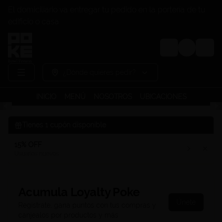
El domiciliario va entregar tu pedido en la portería de tu
edificio o casa
Login
¿Dónde quieres pedir?
INICIO
MENÚ
NOSOTROS
UBICACIONES
Tienes
1
cupón disponible
15% OFF
Usuarios nuevos
Acumula
Loyalty Poke
Únete
Regístrate, gana puntos con tus compras y
canjealos por productos y más