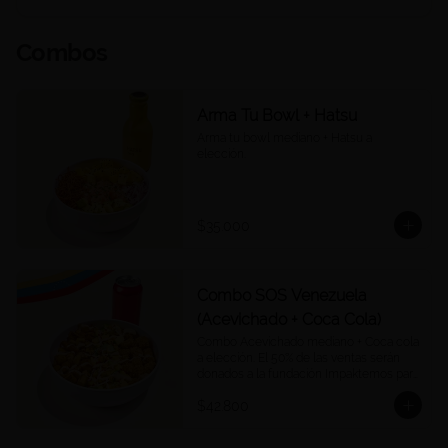
Combos
Arma Tu Bowl + Hatsu
Arma tu bowl mediano + Hatsu a 
elección.
$35.000
Combo SOS Venezuela
(Acevichado + Coca Cola)
Combo Acevichado mediano + Coca cola 
a elección. El 50% de las ventas serán 
donados a la fundación Impaktemos para 
apoyar a las víctimas del terremoto en 
$42.800
Venezuela.