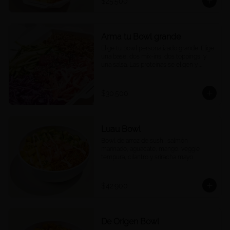
$25.500
Arma tu Bowl grande
Elige tu bowl personalizado grande. Elige 
una base, dos mix-ins, dos toppings, y 
una salsa. Las proteínas se eligen y 
cobran por aparte.
$30.500
Luau Bowl
Bowl de arroz de sushi, salmón 
marinado, aguacate, mango, veggie 
tempura, cilantro y sriracha mayo.
$42.900
De Origen Bowl