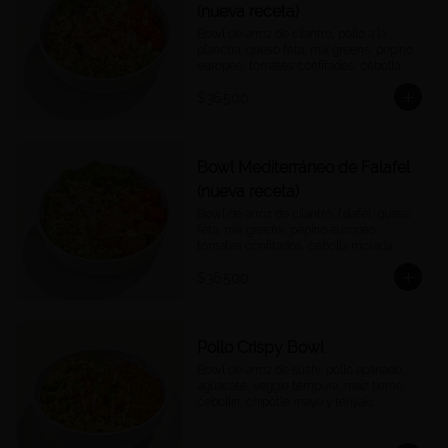
(nueva receta)
Bowl de arroz de cilantro, pollo a la 
plancha, queso feta, mix greens, pepino 
europeo, tomates confitados, cebolla 
morada, quinoa crocantes, y vinagreta 
$36.500
green goddess.
Bowl Mediterráneo de Falafel
(nueva receta)
Bowl de arroz de cilantro, falafel, queso 
feta, mix greens, pepino europeo, 
tomates confitados, cebolla morada, 
quinoa crocantes, y vinagreta green 
$36.500
goddess.
Pollo Crispy Bowl
Bowl de arroz de sushi, pollo apanado, 
aguacate, veggie tempura, maíz tierno, 
cebollín, chipotle mayo y teriyaki.