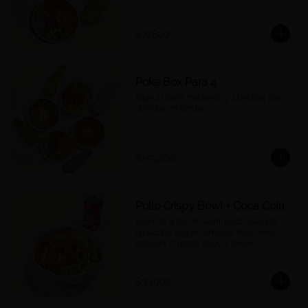
$77.600
Poke Box Para 4
Elige 4 bowls medianos y 4 bebidas para 
disfrutar en familia.
$155.200
Pollo Crispy Bowl + Coca Cola
Bowl de arroz de sushi, pollo apanado, 
aguacate, veggie tempura, maíz tierno, 
cebollín, chipotle mayo y teriyaki + 
Cocacola a tu elección.
$39.000