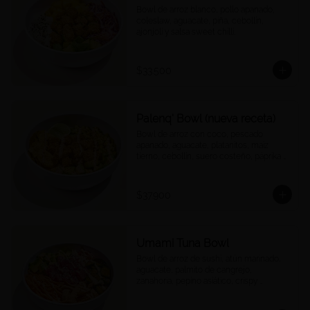
Bowl de arroz blanco, pollo apanado, 
coleslaw, aguacate, piña, cebollín, 
ajonjolí y salsa sweet chilli.
$33.500
Palenq' Bowl (nueva receta)
Bowl de arroz con coco, pescado 
apanado, aguacate, platanitos, maíz 
tierno, cebollín, suero costeño, páprika y 
una rodaja de limón.
$37.900
Umami Tuna Bowl
Bowl de arroz de sushi, atún marinado, 
aguacate, palmito de cangrejo, 
zanahoria, pepino asiático, crispy 
wontons, ajonjolí y umami mayo.