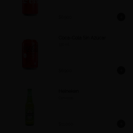
$6.900
Coca-Cola Sin Azúcar
330 ml.
$6.900
Heineken
Cervezas
$11.000