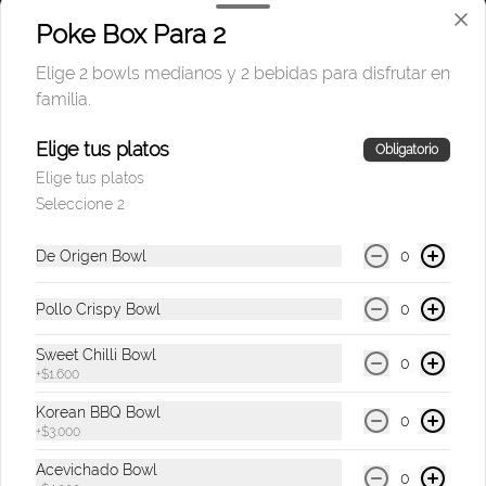
Poke Box Para 2
Elige 2 bowls medianos y 2 bebidas para disfrutar en
$9.500
familia.
Te Hatsu Lila
Elige tus platos
Obligatorio
Bebida con té blanco con sabor a flor de 
Elige tus platos
cerezo de 400 ml.
Seleccione 2
De Origen Bowl
0
$9.500
Pollo Crispy Bowl
0
Te Hatsu Negro
Sweet Chilli Bowl
0
Bebida con té negro & jugo de limón de 
+
$1.600
400 ml.
Korean BBQ Bowl
0
+
$3.000
$9.500
Acevichado Bowl
0