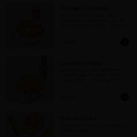
De Origen + Cocacola
Bowl de arroz con cilantro, cerdo 
desmechado, plátano maduro, pico de 
gallo, guacamole y cilantro + Coca Cola a 
tu elección.
$39.000
Luau Bowl + Hatsu
Bowl de arroz de sushi, salmón fresco 
marinado, aguacate, mango, cilantro, 
veggie tempura y sriracha mayo más un 
Hatsu a tu elección.
$52.400
Poke Box Para 2
Elige 2 bowls medianos y 2 bebidas para 
disfrutar en familia.