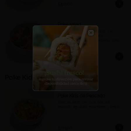
$41.500
Poke salad
Quinoa, mix de lechugas, pollo a la 
plancha, tomates confitados, 
Close
edamames, mango, hierbabuena, salsa 
ponzu.
$35.900
Poke Kids
Poke Kids de Pescado
Bowl de arroz con coco, pescado 
apanado, aguacate, maíz tierno y teriyaki.
$27.500