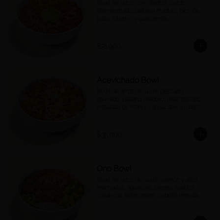
Bowl de arroz con cilantro, cerdo 
desmechado, plátano maduro, pico de 
gallo, cilantro y guacamole.
$31.900
Acevichado Bowl
Bowl de arroz de sushi, pescado 
apanado, plátano maduro, maíz tostado, 
ensalada de mango, aguacate, ají dulce, 
cebolla morada y cilantro, salsa 
acevichada.
$35.900
Ono Bowl
Bowl de arroz de sushi, salmón y atún 
marinados, aguacate, pepino asiático, 
zanahoria, edamames, cebolla morada, 
ajonjolí y salsa ponzu.