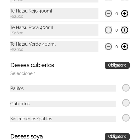
+
$2.600
donados a la fundación Impaktemos para 
apoyar a las víctimas del terremoto en 
Te Hatsu Rojo 400ml
0
$42.800
Venezuela.
+
$2.600
Te Hatsu Rosa 400ml
0
+
$2.600
Te Hatsu Verde 400ml
0
+
$2.600
Deseas cubiertos
Obligatorio
Seleccione 1
Palitos
Conócenos
Cubiertos
Despacho
Servicio al cliente +57 301 3133967
Sin cubiertos/palitos
Términos y Condiciones Promociones
Deseas soya
Términos y condiciones
Obligatorio