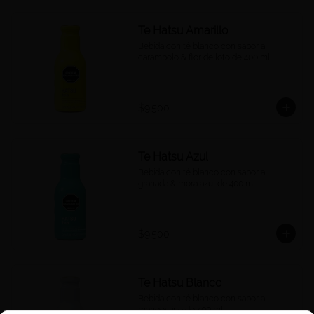
Te Hatsu Amarillo
Bebida con té blanco con sabor a 
carambolo & flor de loto de 400 ml.
$9.500
Te Hatsu Azul
Bebida con té blanco con sabor a 
granada & mora azul de 400 ml.
$9.500
Te Hatsu Blanco
Bebida con té blanco con sabor a 
mangostino de 400 ml.