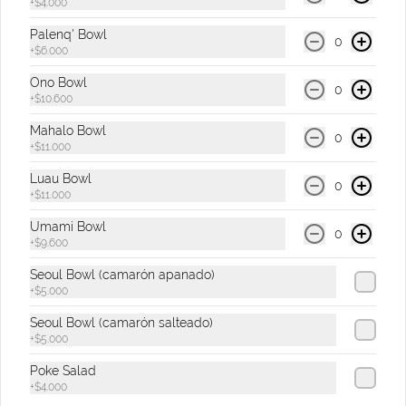
+
$4.000
Palenq' Bowl
Te Hatsu Rojo
0
+
$6.000
Bebida con té rojo pu-erh con sabor a 
frutos rojos de 400 ml.
Ono Bowl
0
+
$10.600
Mahalo Bowl
0
$9.500
+
$11.000
Luau Bowl
0
+
$11.000
Te Hatsu Rosa
Umami Bowl
Bebida con té blanco con sabor a lychee 
0
de 400 ml.
+
$9.600
Seoul Bowl (camarón apanado)
+
$5.000
$9.500
Seoul Bowl (camarón salteado)
+
$5.000
Te Hatsu Verde
Poke Salad
+
$4.000
Bebida con té verde con sabor a yuzu & 
manzanilla de 400 ml.