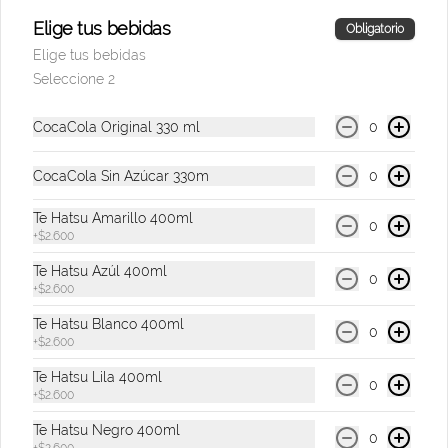
Elige tus bebidas
Obligatorio
Elige tus bebidas
$9.500
Seleccione 2
CocaCola Original 330 ml
0
Tres Cordilleras
Cervezas
CocaCola Sin Azúcar 330m
0
Te Hatsu Amarillo 400ml
0
+
$2.600
$11.000
Te Hatsu Azúl 400ml
0
+
$2.600
Combos Presenciales
Te Hatsu Blanco 400ml
0
+
$2.600
Te Hatsu Lila 400ml
Combo SOS Venezuela
0
+
$2.600
(Acevichado + Coca Cola)
Te Hatsu Negro 400ml
Combo Acevichado mediano + Coca cola 
0
a elección. El 50% de las ventas serán 