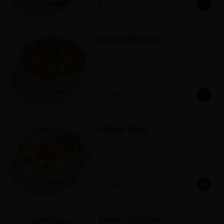
$31.900
Korean BBQ Bowl
Bowl de arroz blanco, cerdo 
desmechado, aguacate, coleslaw, 
cebollín, cilantro, ajonjolí, cebolla crunch 
y salsa Korean BBQ.
$34.900
Mahalo Bowl
Bolw de arroz de sushi, salmón 
marinado, aguacate, mango, pepino 
asiático, crispy noodles, cebollín, 
jalapeños, cebolla morada, quinoa 
crocante y salsa acevichada
$42.900
Sweet Chilli Bowl