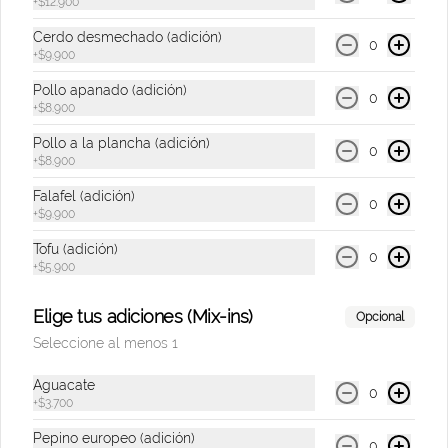
+
$12.900
$8.500
Cerdo desmechado (adición)
0
+
$9.900
Pollo apanado (adición)
0
Soda Hatsu Sandia
+
$8.900
Bebida gasificada sabor a sandía & 
Pollo a la plancha (adición)
albahaca de 300 Ml.
0
+
$8.900
Falafel (adición)
0
+
$9.900
$8.500
Tofu (adición)
0
+
$5.900
Soda Hatsu Uva Blanca
Bebida gasificada sabor a uva blanca & 
Elige tus adiciones (Mix-ins)
Opcional
romero de 300 Ml.
Seleccione al menos 1
Aguacate
0
$8.500
+
$3.700
Pepino europeo (adición)
0