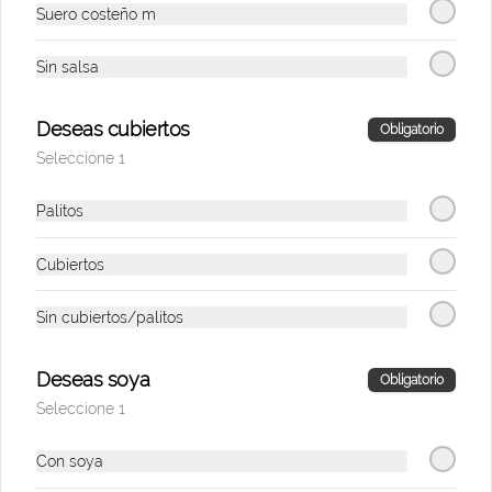
Suero costeño m
Poke Kids de Pollo
Bowl de arroz blanco, pollo a la plancha, 
Sin salsa
aguacate, maíz tierno y teriyaki.
Deseas cubiertos
Obligatorio
$25.500
Seleccione 1
Palitos
Bebidas
Cubiertos
Agua Con Gas
Sin cubiertos/palitos
300 ml.
Deseas soya
Obligatorio
Seleccione 1
$6.900
Con soya