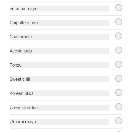
Sriracha mayo
Poke salad
Chipotle mayo
Quinoa, mix de lechugas, pollo a la 
plancha, tomates confitados, 
edamames, mango, hierbabuena, salsa 
Close
Guacamole
ponzu.
$35.900
Acevichada
Ponzu
Poke Kids
Sweet chilli
Poke Kids de Pescado
Korean BBQ
Bowl de arroz con coco, pescado 
apanado, aguacate, maíz tierno y teriyaki.
Green Goddess
$27.500
Umami mayo