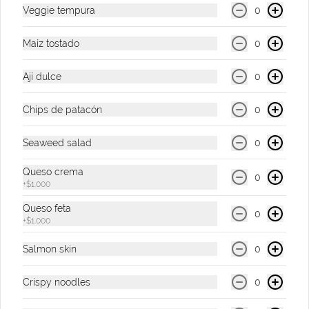
Veggie tempura
0
Korean BBQ Bowl
Maíz tostado
0
Bowl de arroz blanco, cerdo 
desmechado, aguacate, coleslaw, 
cebollín, cilantro, ajonjolí, cebolla crunch 
Ají dulce
0
y salsa Korean BBQ.
Chips de patacón
0
$34.900
Seaweed salad
0
Mahalo Bowl
Queso crema
Bolw de arroz de sushi, salmón 
0
+
$1.000
marinado, aguacate, mango, pepino 
asiático, crispy noodles, cebollín, 
Queso feta
jalapeños, cebolla morada, quinoa 
0
crocante y salsa acevichada
+
$1.000
$42.900
Salmon skin
0
Crispy noodles
0
Sweet Chilli Bowl
Bowl de arroz blanco, pollo apanado, 