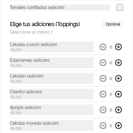
Tomates confitados (adición)
$9.500
Elige tus adiciones (Toppings)
Opcional
Te Hatsu Lila
Seleccione al menos 1
Bebida con té blanco con sabor a flor de 
cerezo de 400 ml.
Cebolla crunch (adición)
0
+
$3.700
Edamames (adición)
0
$9.500
+
$3.700
Cebollín (adición)
0
+
$1.700
Te Hatsu Negro
Cilantro (adición)
Bebida con té negro & jugo de limón de 
0
+
$1.700
400 ml.
Ajonjolí (adición)
0
+
$1.700
$9.500
Cebolla morada (adición)
0
+
$1.700