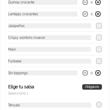
coleslaw, aguacate, piña, cebollín, 
Quinoa crocante
0
ajonjolí y salsa sweet chilli.
Lentejas crocantes
0
$33.500
Jalapeños
Palenq' Bowl (nueva receta)
Crispy wontons (nuevo)
Bowl de arroz con coco, pescado 
apanado, aguacate, platanitos, maíz 
tierno, cebollín, suero costeño, páprika y 
Maní
una rodaja de limón.
Furikake
$37.900
Sin toppings
0
Umami Tuna Bowl
Bowl de arroz de sushi, atún marinado, 
Elige tu salsa
Obligatorio
aguacate, palmito de cangrejo, 
Seleccione 1
zanahoria, pepino asiático, crispy 
wontons, ajonjolí y umami mayo.
Teriyaki
$41.500