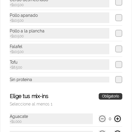
gallo, cilantro y guacamole.
+
$10.500
Pollo apanado
$31.900
+
$10.500
Pollo a la plancha
+
$10.500
Acevichado Bowl
Falafel
Bowl de arroz de sushi, pescado 
apanado, plátano maduro, maíz tostado, 
+
$10.500
ensalada de mango, aguacate, ají dulce, 
cebolla morada y cilantro, salsa 
Tofu
acevichada.
+
$8.500
$35.900
Sin proteína
Ono Bowl
Elige tus mix-ins
Obligatorio
Bowl de arroz de sushi, salmón y atún 
Seleccione al menos 1
marinados, aguacate, pepino asiático, 
zanahoria, edamames, cebolla morada, 
ajonjolí y salsa ponzu.
Aguacate
0
+
$1.000
$42.500