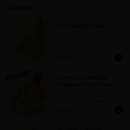
Combos
Arma Tu Bowl + Hatsu
Arma tu bowl mediano + Hatsu a 
elección.
$35.000
Combo SOS Venezuela
(Acevichado + Coca Cola)
Combo Acevichado mediano + Coca cola 
a elección. El 50% de las ventas serán 
donados a la fundación Impaktemos para 
apoyar a las víctimas del terremoto en 
$42.800
Venezuela.