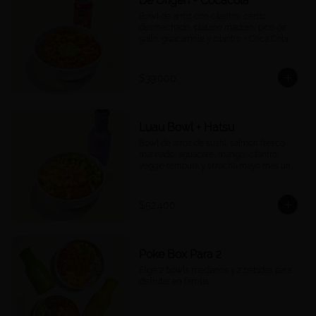
De Origen + Cocacola
Bowl de arroz con cilantro, cerdo 
desmechado, plátano maduro, pico de 
gallo, guacamole y cilantro + Coca Cola a 
tu elección.
$39.000
Luau Bowl + Hatsu
Bowl de arroz de sushi, salmón fresco 
marinado, aguacate, mango, cilantro, 
veggie tempura y sriracha mayo más un 
Hatsu a tu elección.
$52.400
Poke Box Para 2
Elige 2 bowls medianos y 2 bebidas para 
disfrutar en familia.