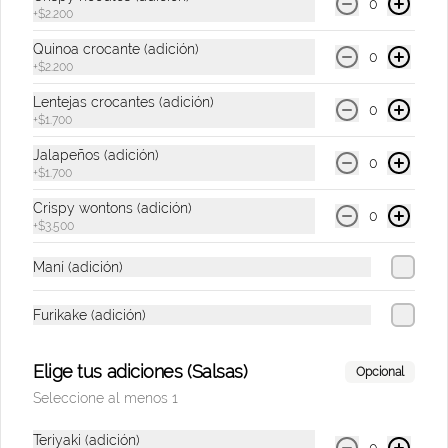
0
+
$2.200
$9.500
Quinoa crocante (adición)
0
+
$2.200
Lentejas crocantes (adición)
0
Tres Cordilleras
+
$1.700
Cervezas
Jalapeños (adición)
0
+
$1.700
Crispy wontons (adición)
0
$11.000
+
$3.500
Maní (adición)
Combos Presenciales
Furikake (adición)
Combo SOS Venezuela
Elige tus adiciones (Salsas)
Opcional
(Acevichado + Coca Cola)
Seleccione al menos 1
Combo Acevichado mediano + Coca cola 
a elección. El 50% de las ventas serán 
donados a la fundación Impaktemos para 
Teriyaki (adición)