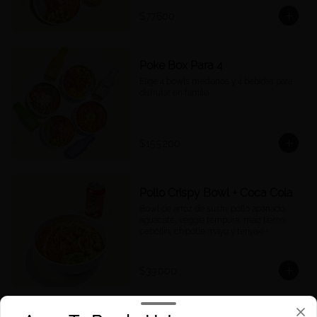
$77.600
Poke Box Para 4
Elige 4 bowls medianos y 4 bebidas para 
disfrutar en familia.
$155.200
Pollo Crispy Bowl + Coca Cola
Bowl de arroz de sushi, pollo apanado, 
aguacate, veggie tempura, maíz tierno, 
cebollín, chipotle mayo y teriyaki + 
Cocacola a tu elección.
$39.000