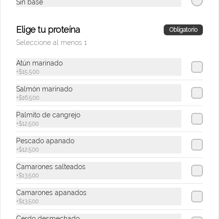
Sin base
Arma tu Bowl grande
Elige tu proteína
Obligatorio
Elige tu bowl personalizado grande. Elige 
una base, dos mix-ins, dos toppings, y 
Seleccione al menos 1
una salsa. Las proteínas se eligen y 
cobran por aparte.
Atún marinado
+
$15.500
$30.500
Salmón marinado
+
$16.500
Luau Bowl
Palmito de cangrejo
Bowl de arroz de sushi, salmón 
+
$12.500
marinado, aguacate, mango, veggie 
tempura, cilantro y sriracha mayo.
Pescado apanado
+
$12.500
$42.900
Camarones salteados
+
$13.500
Camarones apanados
De Origen Bowl
+
$13.500
Bowl de arroz con cilantro, cerdo 
desmechado, plátano maduro, pico de 
Cerdo desmechado