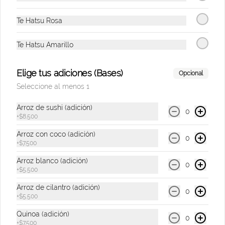
$6.900
Te Hatsu Rosa
Te Hatsu Amarillo
Coca-Cola Sin Azúcar
330 ml.
Elige tus adiciones (Bases)
Opcional
Seleccione al menos 1
$6.900
Arroz de sushi (adición)
0
+
$8.500
Arroz con coco (adición)
0
Heineken
+
$7.500
Cervezas
Arroz blanco (adición)
0
+
$5.500
Arroz de cilantro (adición)
0
$11.000
+
$5.500
Quinoa (adición)
0
+
$7.500