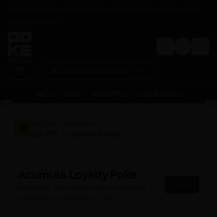
El domiciliario va entregar tu pedido en la portería de tu
edificio o casa
Login
¿Dónde quieres pedir?
INICIO
MENÚ
NOSOTROS
UBICACIONES
Cupón disponible
15% OFF — Usuarios nuevos
Acumula
Loyalty Poke
Únete
Regístrate, gana puntos con tus compras y
canjealos por productos y más