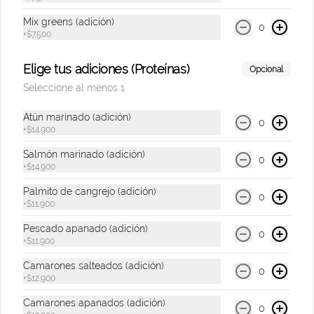
Mr Tea Durazno
Mix greens (adición)
300 ml.
0
+
$7.500
Elige tus adiciones (Proteínas)
Opcional
$6.000
Seleccione al menos 1
Atún marinado (adición)
0
+
$14.900
Mr Tea Limón
300 ml.
Salmón marinado (adición)
0
+
$14.900
Palmito de cangrejo (adición)
0
+
$11.900
$6.000
Pescado apanado (adición)
0
+
$11.900
Soda Hatsu Frambuesa
Camarones salteados (adición)
0
Bebida gasificada sabor a frambuesa & 
+
$12.900
rosas de 300 Ml.
Camarones apanados (adición)
0