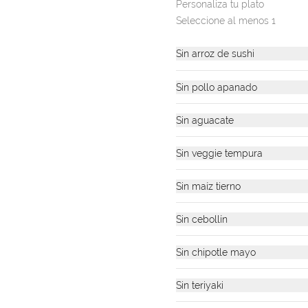
Personaliza tu plato
tu edificio o casa
Seleccione al menos 1
Sin arroz de sushi
Sin pollo apanado
Sin aguacate
Sin veggie tempura
Sin maíz tierno
Sin cebollín
Sin chipotle mayo
Sin teriyaki