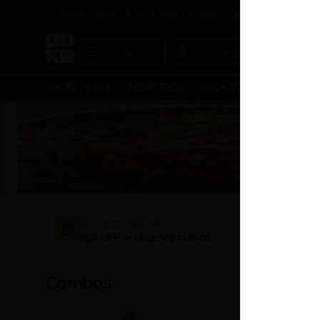
El domiciliario va entregar tu pedido en la portería de 
Categorías
¿Dónde quieres pedir?
INICIO
MENÚ
NOSOTROS
UBICACIONES
Cupón disponible
15% OFF — Usuarios nuevos
Combos