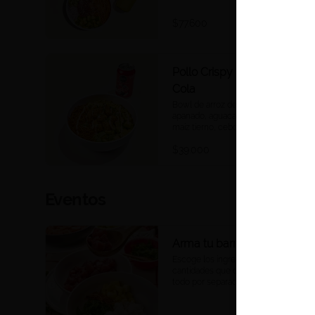
$77.600
Pollo Crispy Bowl + Coca
Cola
Bowl de arroz de sushi, pollo 
apanado, aguacate, veggie tempura, 
maíz tierno, cebollín, chipotle mayo 
y teriyaki + Cocacola a tu elección.
$39.000
Eventos
Arma tu barra
Escoge los ingredientes y las 
cantidades que deseas. Te enviamos 
todo por separado y listo para 
consumir, para que puedas armar 
una barra de pokes en tu casa u 