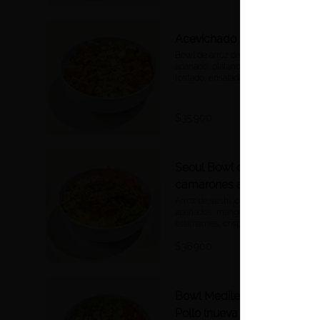
Acevichado Bowl
Bowl de arroz de sushi, pescado 
apanado, plátano maduro, maíz 
tostado, ensalada de mango, 
aguacate, ají dulce, cebolla morada 
y cilantro, salsa acevichada.
$35.900
Seoul Bowl con
camarones apanados
Arroz de sushi, camarones 
apanados, mango, zanahoria, 
edamames, crispy wontons, 
furikake, salsa Korean BBQ.
$36.900
Bowl Mediterráneo de
Pollo (nueva receta)