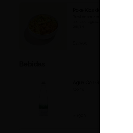
Poke Kids de Pescado
Bowl de arroz con coco, pescado 
apanado, aguacate, maíz tierno y 
teriyaki.
$27.500
Bebidas
Agua Con Gas
300 ml.
$6.900