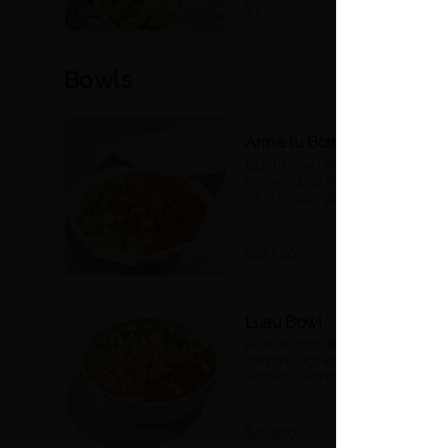
oficina, a tu ritmo y a tu manera. 
$1
Ideal para compartir, eventos o 
reuniones. 

Las porciones corresponden a las 
Bowls
cantidades estándar de nuestros 
platos medianos.
Arma tu Bowl mediano
Elige tu bowl personalizado 
mediano. Elige una base, dos mix-
ins, dos toppings, y una salsa. Las 
proteínas se eligen y cobran por 
aparte.
$25.500
Luau Bowl
Bowl de arroz de sushi, salmón 
marinado, aguacate, mango, veggie 
tempura, cilantro y sriracha mayo.
$42.900