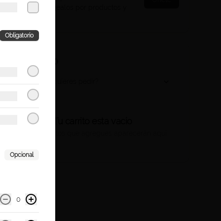
compras y canjealos por productos y
más
Obligatorio
Tu Carrito
¿Dónde quieres pedir?
Tu carrito esta vacío
Los productos que agregues aparecerán aquí
Opcional
0