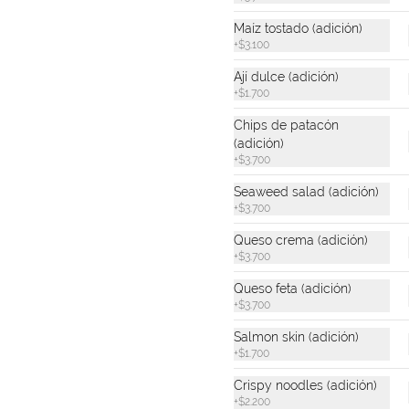
Maíz tostado (adición)
Poke Kids de Pollo
+
$3.100
Bowl de arroz blanco, pollo a la 
plancha, aguacate, maíz tierno y 
Ají dulce (adición)
teriyaki.
+
$1.700
Chips de patacón
$25.500
(adición)
+
$3.700
Seaweed salad (adición)
+
$3.700
Queso crema (adición)
Agua Sin Gas
+
$3.700
300 ml.
Queso feta (adición)
+
$3.700
Salmon skin (adición)
+
$1.700
$6.900
Crispy noodles (adición)
+
$2.200