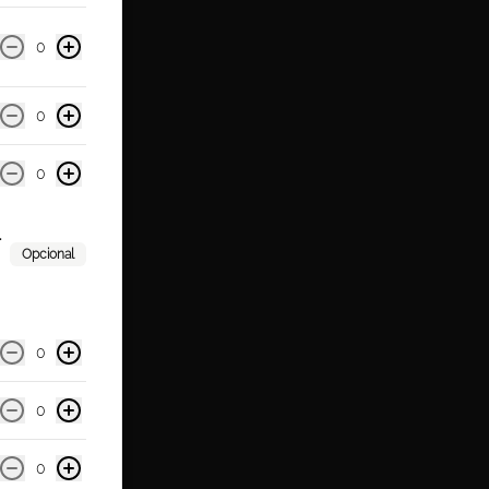
0
0
0
-
Opcional
se
0
0
0