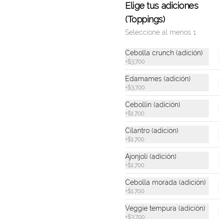
Elige tus adiciones
(Toppings)
Umami Tuna Bowl
Seleccione al menos 1
Bowl de arroz de sushi, atún 
marinado, aguacate, palmito de 
Cebolla crunch (adición)
cangrejo, zanahoria, pepino asiático, 
+
$3.700
crispy wontons, ajonjolí y umami 
mayo.
Edamames (adición)
$41.500
+
$3.700
Cebollín (adición)
+
$1.700
Cilantro (adición)
+
$1.700
Ajonjolí (adición)
+
$1.700
Cebolla morada (adición)
+
$1.700
Veggie tempura (adición)
+
$3.700