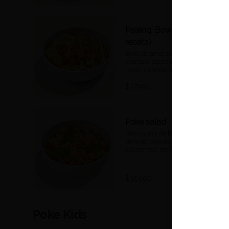
Palenq' Bowl (nueva
receta)
Bowl de arroz con coco, pescado 
apanado, aguacate, platanitos, maíz 
tierno, cebollín, suero costeño, 
páprika y una rodaja de limón.
$37.900
Poke salad
Quinoa, mix de lechugas, pollo a la 
plancha, tomates confitados, 
edamames, mango, hierbabuena, 
salsa ponzu.
$35.900
Poke Kids