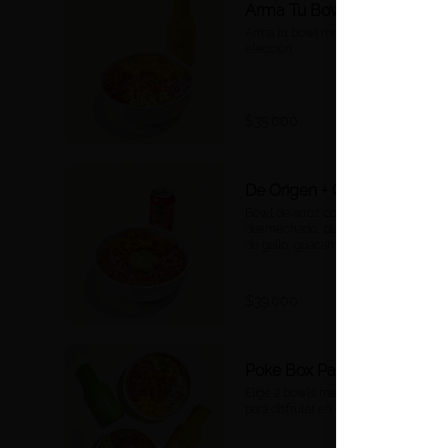
Arma Tu Bowl + Hatsu
Arma tu bowl mediano + Hatsu a 
elección.
$35.000
De Origen + Cocacola
Bowl de arroz con cilantro, cerdo 
desmechado, plátano maduro, pico 
de gallo, guacamole y cilantro + 
Coca Cola a tu elección.
$39.000
Poke Box Para 2
Elige 2 bowls medianos y 2 bebidas 
para disfrutar en familia.