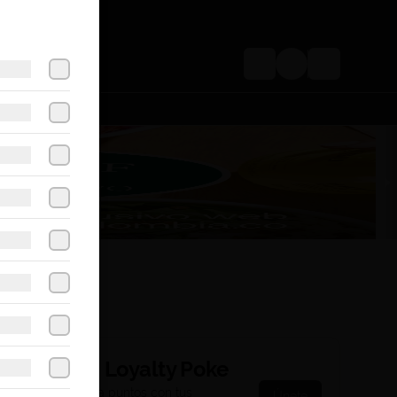
Login
Acumula
Loyalty Poke
Regístrate, gana puntos con tus
Únete