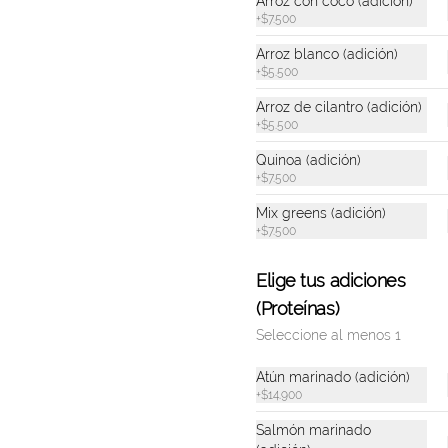
Arroz con coco (adición)
+
$7.500
$155.200
Arroz blanco (adición)
+
$5.500
Arroz de cilantro (adición)
+
$5.500
Quinoa (adición)
+
$7.500
Mix greens (adición)
+
$7.500
Elige tus adiciones
(Proteínas)
Seleccione al menos 1
Atún marinado (adición)
+
$14.900
Salmón marinado