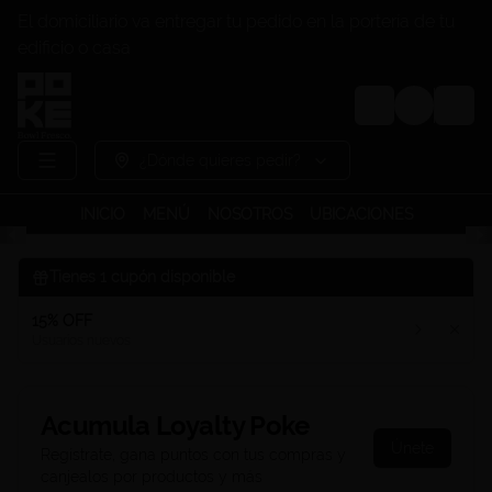
El domiciliario va entregar tu pedido en la portería de tu
edificio o casa
Login
¿Dónde quieres pedir?
INICIO
MENÚ
NOSOTROS
UBICACIONES
Tienes
1
cupón disponible
15% OFF
Usuarios nuevos
Acumula
Loyalty Poke
Únete
Regístrate, gana puntos con tus compras y
canjealos por productos y más