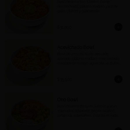
Bowl de arroz con cilantro, cerdo 
desmechado, plátano maduro, pico de 
gallo, cilantro y guacamole.
$31.900
Acevichado Bowl
Bowl de arroz de sushi, pescado 
apanado, plátano maduro, maíz tostado, 
ensalada de mango, aguacate, ají dulce, 
cebolla morada y cilantro, salsa 
acevichada.
$35.900
Ono Bowl
Bowl de arroz de sushi, salmón y atún 
marinados, aguacate, pepino asiático, 
zanahoria, edamames, cebolla morada, 
ajonjolí y salsa ponzu.