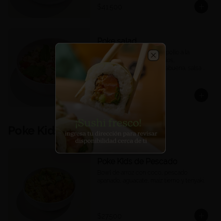
$41.500
Poke salad
Quinoa, mix de lechugas, pollo a la 
plancha, tomates confitados, 
Close
edamames, mango, hierbabuena, salsa 
ponzu.
$35.900
Poke Kids
Poke Kids de Pescado
Bowl de arroz con coco, pescado 
apanado, aguacate, maíz tierno y teriyaki.
$27.500