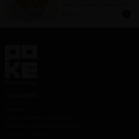
donados a la fundación Impaktemos para 
apoyar a las víctimas del terremoto en 
$42.800
Venezuela.
Conócenos
Despacho
Servicio al cliente +57 301 3133967
Términos y Condiciones Promociones
Términos y condiciones