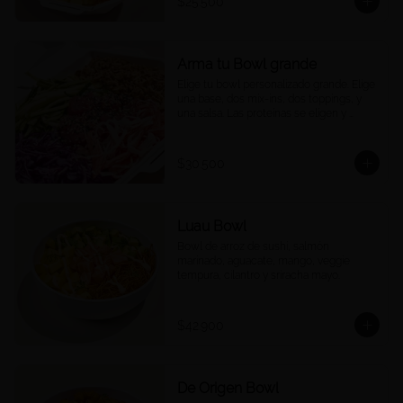
$25.500
Arma tu Bowl grande
Elige tu bowl personalizado grande. Elige 
una base, dos mix-ins, dos toppings, y 
una salsa. Las proteínas se eligen y 
cobran por aparte.
$30.500
Luau Bowl
Bowl de arroz de sushi, salmón 
marinado, aguacate, mango, veggie 
tempura, cilantro y sriracha mayo.
$42.900
De Origen Bowl