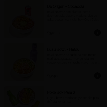
De Origen + Cocacola
Bowl de arroz con cilantro, cerdo 
desmechado, plátano maduro, pico de 
gallo, guacamole y cilantro + Coca Cola a 
tu elección.
$39.000
Luau Bowl + Hatsu
Bowl de arroz de sushi, salmón fresco 
marinado, aguacate, mango, cilantro, 
veggie tempura y sriracha mayo más un 
Hatsu a tu elección.
$52.400
Poke Box Para 2
Elige 2 bowls medianos y 2 bebidas para 
disfrutar en familia.