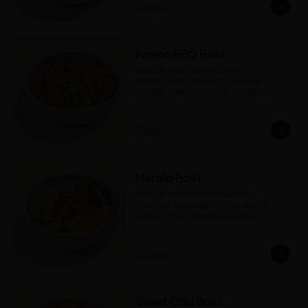
$31.900
Korean BBQ Bowl
Bowl de arroz blanco, cerdo 
desmechado, aguacate, coleslaw, 
cebollín, cilantro, ajonjolí, cebolla crunch 
y salsa Korean BBQ.
$34.900
Mahalo Bowl
Bolw de arroz de sushi, salmón 
marinado, aguacate, mango, pepino 
asiático, crispy noodles, cebollín, 
jalapeños, cebolla morada, quinoa 
crocante y salsa acevichada
$42.900
Sweet Chilli Bowl