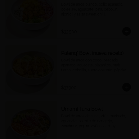
Bowl de arroz blanco, pollo apanado, 
coleslaw, aguacate, piña, cebollín, 
ajonjolí y salsa sweet chilli.
$33.500
Palenq' Bowl (nueva receta)
Bowl de arroz con coco, pescado 
apanado, aguacate, platanitos, maíz 
tierno, cebollín, suero costeño, páprika y 
una rodaja de limón.
$37.900
Umami Tuna Bowl
Bowl de arroz de sushi, atún marinado, 
aguacate, palmito de cangrejo, 
zanahoria, pepino asiático, crispy 
wontons, ajonjolí y umami mayo.