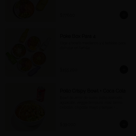
$77.600
Poke Box Para 4
Elige 4 bowls medianos y 4 bebidas para 
disfrutar en familia.
$155.200
Pollo Crispy Bowl + Coca Cola
Bowl de arroz de sushi, pollo apanado, 
aguacate, veggie tempura, maíz tierno, 
cebollín, chipotle mayo y teriyaki + 
Cocacola a tu elección.
$39.000