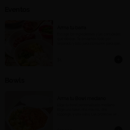
Eventos
Arma tu barra
Escoge los ingredientes y las cantidades 
que deseas. Te enviamos todo por 
separado y listo para consumir, para que 
puedas armar una barra de pokes en tu 
casa u oficina, a tu ritmo y a tu manera. 
Ideal para compartir, eventos o 
$1
reuniones. 

Las porciones corresponden a las 
cantidades estándar de nuestros platos 
Bowls
medianos.
Arma tu Bowl mediano
Elige tu bowl personalizado mediano. 
Elige una base, dos mix-ins, dos 
toppings, y una salsa. Las proteínas se 
eligen y cobran por aparte.