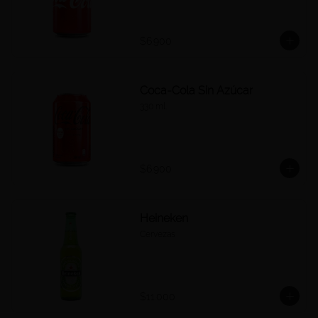
$6.900
Coca-Cola Sin Azúcar
330 ml.
$6.900
Heineken
Cervezas
$11.000