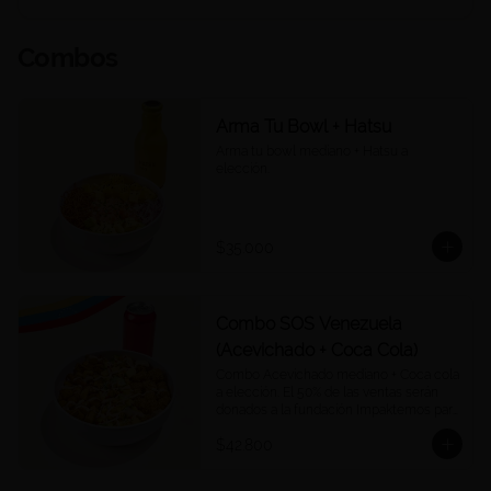
Combos
Arma Tu Bowl + Hatsu
Arma tu bowl mediano + Hatsu a 
elección.
$35.000
Combo SOS Venezuela
(Acevichado + Coca Cola)
Combo Acevichado mediano + Coca cola 
a elección. El 50% de las ventas serán 
donados a la fundación Impaktemos para 
apoyar a las víctimas del terremoto en 
$42.800
Venezuela.