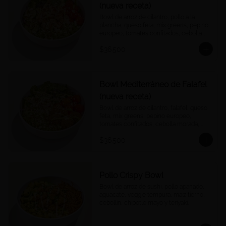
(nueva receta)
Bowl de arroz de cilantro, pollo a la 
plancha, queso feta, mix greens, pepino 
europeo, tomates confitados, cebolla 
morada, quinoa crocantes, y vinagreta 
$36.500
green goddess.
Bowl Mediterráneo de Falafel
(nueva receta)
Bowl de arroz de cilantro, falafel, queso 
feta, mix greens, pepino europeo, 
tomates confitados, cebolla morada, 
quinoa crocantes, y vinagreta green 
$36.500
goddess.
Pollo Crispy Bowl
Bowl de arroz de sushi, pollo apanado, 
aguacate, veggie tempura, maíz tierno, 
cebollín, chipotle mayo y teriyaki.