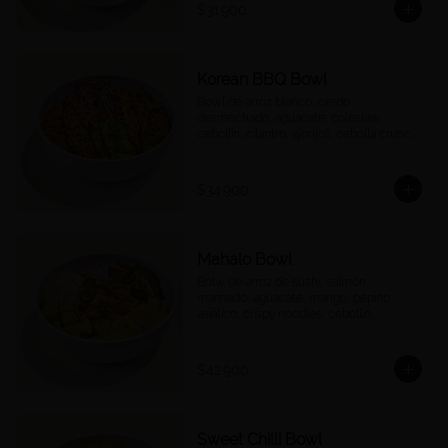
$31.900
Korean BBQ Bowl
Bowl de arroz blanco, cerdo 
desmechado, aguacate, coleslaw, 
cebollín, cilantro, ajonjolí, cebolla crunch 
y salsa Korean BBQ.
$34.900
Mahalo Bowl
Bolw de arroz de sushi, salmón 
marinado, aguacate, mango, pepino 
asiático, crispy noodles, cebollín, 
jalapeños, cebolla morada, quinoa 
crocante y salsa acevichada
$42.900
Sweet Chilli Bowl