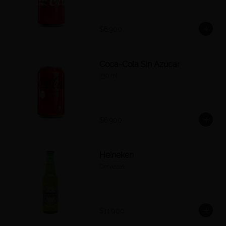
$6.900
Coca-Cola Sin Azúcar
330 ml.
$6.900
Heineken
Cervezas
$11.000