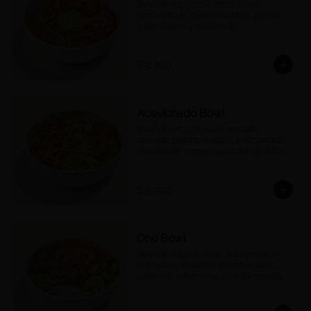
Bowl de arroz con cilantro, cerdo 
desmechado, plátano maduro, pico de 
gallo, cilantro y guacamole.
$31.900
Acevichado Bowl
Bowl de arroz de sushi, pescado 
apanado, plátano maduro, maíz tostado, 
ensalada de mango, aguacate, ají dulce, 
cebolla morada y cilantro, salsa 
acevichada.
$35.900
Ono Bowl
Bowl de arroz de sushi, salmón y atún 
marinados, aguacate, pepino asiático, 
zanahoria, edamames, cebolla morada, 
ajonjolí y salsa ponzu.