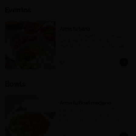
Eventos
Arma tu barra
Escoge los ingredientes y las cantidades 
que deseas. Te enviamos todo por 
separado y listo para consumir, para que 
puedas armar una barra de pokes en tu 
casa u oficina, a tu ritmo y a tu manera. 
Ideal para compartir, eventos o 
$1
reuniones. 

Las porciones corresponden a las 
cantidades estándar de nuestros platos 
Bowls
medianos.
Arma tu Bowl mediano
Elige tu bowl personalizado mediano. 
Elige una base, dos mix-ins, dos 
toppings, y una salsa. Las proteínas se 
eligen y cobran por aparte.