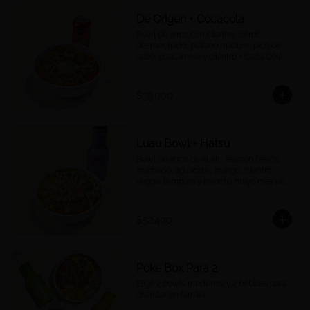
De Origen + Cocacola
Bowl de arroz con cilantro, cerdo 
desmechado, plátano maduro, pico de 
gallo, guacamole y cilantro + Coca Cola a 
tu elección.
$39.000
Luau Bowl + Hatsu
Bowl de arroz de sushi, salmón fresco 
marinado, aguacate, mango, cilantro, 
veggie tempura y sriracha mayo más un 
Hatsu a tu elección.
$52.400
Poke Box Para 2
Elige 2 bowls medianos y 2 bebidas para 
disfrutar en familia.