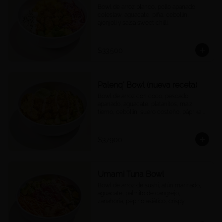
Bowl de arroz blanco, pollo apanado, 
coleslaw, aguacate, piña, cebollín, 
ajonjolí y salsa sweet chilli.
$33.500
Palenq' Bowl (nueva receta)
Bowl de arroz con coco, pescado 
apanado, aguacate, platanitos, maíz 
tierno, cebollín, suero costeño, páprika y 
una rodaja de limón.
$37.900
Umami Tuna Bowl
Bowl de arroz de sushi, atún marinado, 
aguacate, palmito de cangrejo, 
zanahoria, pepino asiático, crispy 
wontons, ajonjolí y umami mayo.