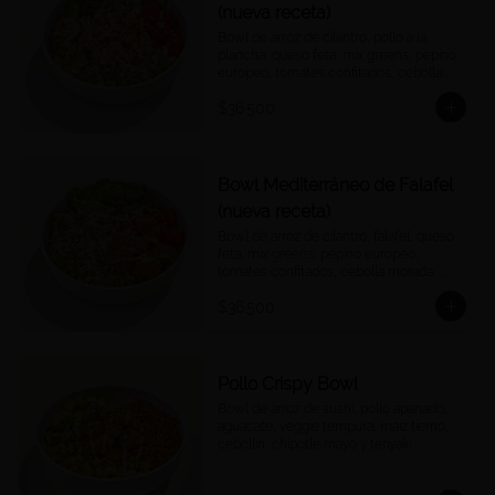
(nueva receta)
Bowl de arroz de cilantro, pollo a la 
plancha, queso feta, mix greens, pepino 
europeo, tomates confitados, cebolla 
morada, quinoa crocantes, y vinagreta 
$36.500
green goddess.
Bowl Mediterráneo de Falafel
(nueva receta)
Bowl de arroz de cilantro, falafel, queso 
feta, mix greens, pepino europeo, 
tomates confitados, cebolla morada, 
quinoa crocantes, y vinagreta green 
$36.500
goddess.
Pollo Crispy Bowl
Bowl de arroz de sushi, pollo apanado, 
aguacate, veggie tempura, maíz tierno, 
cebollín, chipotle mayo y teriyaki.