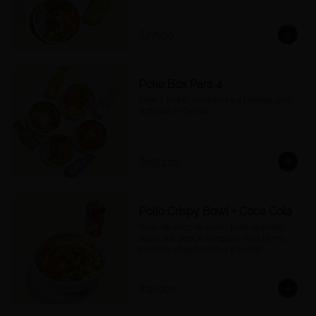
$77.600
Poke Box Para 4
Elige 4 bowls medianos y 4 bebidas para 
disfrutar en familia.
$155.200
Pollo Crispy Bowl + Coca Cola
Bowl de arroz de sushi, pollo apanado, 
aguacate, veggie tempura, maíz tierno, 
cebollín, chipotle mayo y teriyaki + 
Cocacola a tu elección.
$39.000