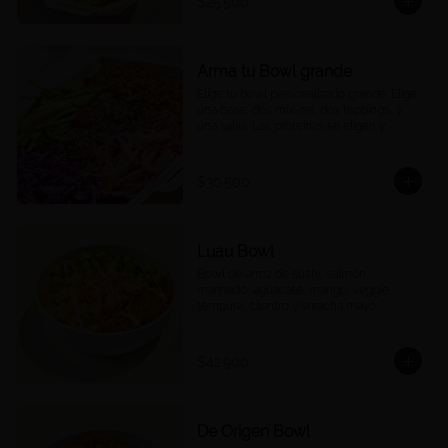
$25.500
Arma tu Bowl grande
Elige tu bowl personalizado grande. Elige 
una base, dos mix-ins, dos toppings, y 
una salsa. Las proteínas se eligen y 
cobran por aparte.
$30.500
Luau Bowl
Bowl de arroz de sushi, salmón 
marinado, aguacate, mango, veggie 
tempura, cilantro y sriracha mayo.
$42.900
De Origen Bowl