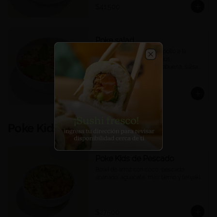
$41.500
Poke salad
Quinoa, mix de lechugas, pollo a la 
plancha, tomates confitados, 
Close
edamames, mango, hierbabuena, salsa 
ponzu.
$35.900
Poke Kids
Poke Kids de Pescado
Bowl de arroz con coco, pescado 
apanado, aguacate, maíz tierno y teriyaki.
$27.500