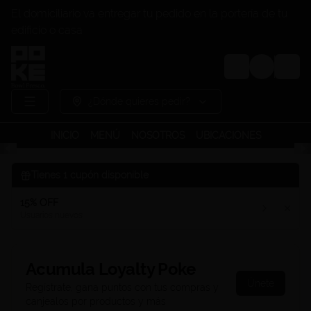
El domiciliario va entregar tu pedido en la portería de tu
edificio o casa
Login
¿Dónde quieres pedir?
INICIO
MENÚ
NOSOTROS
UBICACIONES
Tienes
1
cupón disponible
15% OFF
Usuarios nuevos
Acumula
Loyalty Poke
Únete
Regístrate, gana puntos con tus compras y
canjealos por productos y más