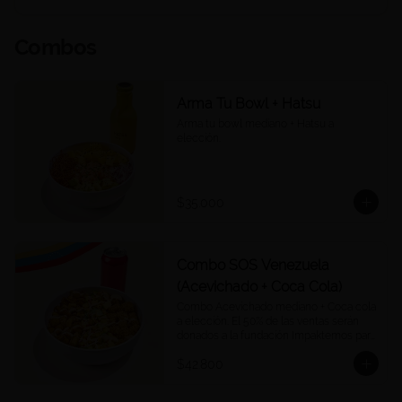
Combos
Arma Tu Bowl + Hatsu
Arma tu bowl mediano + Hatsu a 
elección.
$35.000
Combo SOS Venezuela
(Acevichado + Coca Cola)
Combo Acevichado mediano + Coca cola 
a elección. El 50% de las ventas serán 
donados a la fundación Impaktemos para 
apoyar a las víctimas del terremoto en 
$42.800
Venezuela.