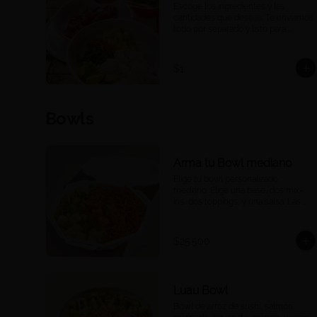
Escoge los ingredientes y las 
cantidades que deseas. Te enviamos 
todo por separado y listo para 
consumir, para que puedas armar 
una barra de pokes en tu casa u 
oficina, a tu ritmo y a tu manera. 
$1
Ideal para compartir, eventos o 
reuniones. 

Las porciones corresponden a las 
Bowls
cantidades estándar de nuestros 
platos medianos.
Arma tu Bowl mediano
Elige tu bowl personalizado 
mediano. Elige una base, dos mix-
ins, dos toppings, y una salsa. Las 
proteínas se eligen y cobran por 
aparte.
$25.500
Luau Bowl
Bowl de arroz de sushi, salmón 