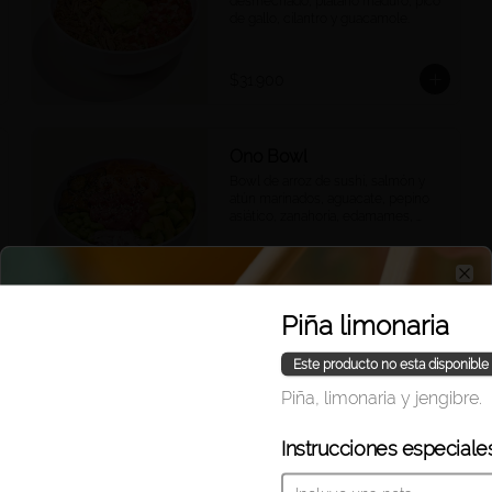
desmechado, plátano maduro, pico 
de gallo, cilantro y guacamole.
$31.900
Ono Bowl
Bowl de arroz de sushi, salmón y 
atún marinados, aguacate, pepino 
asiático, zanahoria, edamames, 
cebolla morada, ajonjolí y salsa 
ponzu.
$42.500
Clo
Piña limonaria
Seoul Bowl con
Este producto no esta disponible
camarones salteados
Piña, limonaria y jengibre.
Arroz de sushi, camarones 
salteados, mango, zanahoria, 
edamames, crispy wontons, 
Instrucciones especiale
furikake, salsa Korean BBQ.
$36.900