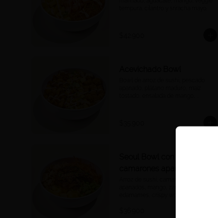
marinado, aguacate, mango, veggie 
tempura, cilantro y sriracha mayo.
$42.900
Acevichado Bowl
Bowl de arroz de sushi, pescado 
apanado, plátano maduro, maíz 
tostado, ensalada de mango, 
aguacate, ají dulce, cebolla morada 
y cilantro, salsa acevichada.
$35.900
Seoul Bowl con
camarones apanados
Arroz de sushi, camarones 
apanados, mango, zanahoria, 
edamames, crispy wontons, 
furikake, salsa Korean BBQ.
$36.900