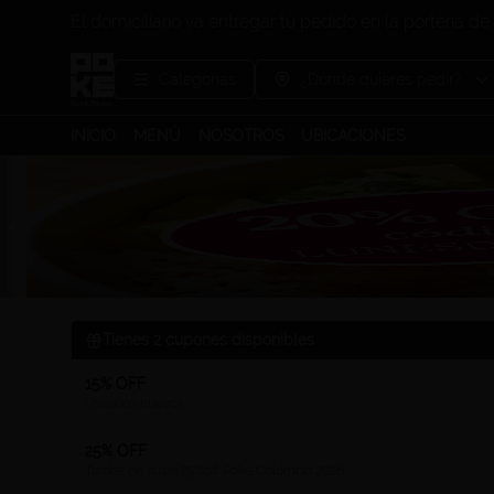
El domiciliario va entregar tu pedido en la portería de 
Categorías
¿Dónde quieres pedir?
INICIO
MENÚ
NOSOTROS
UBICACIONES
Tienes
2
cupones disponibles
15% OFF
Usuarios nuevos
25% OFF
Tardes de sushi 25%off Poke Colombia 2026