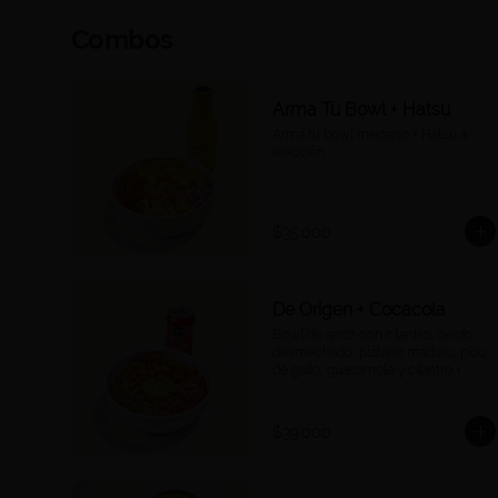
Combos
Arma Tu Bowl + Hatsu
Arma tu bowl mediano + Hatsu a 
elección.
$35.000
De Origen + Cocacola
Bowl de arroz con cilantro, cerdo 
desmechado, plátano maduro, pico 
de gallo, guacamole y cilantro + 
Coca Cola a tu elección.
$39.000