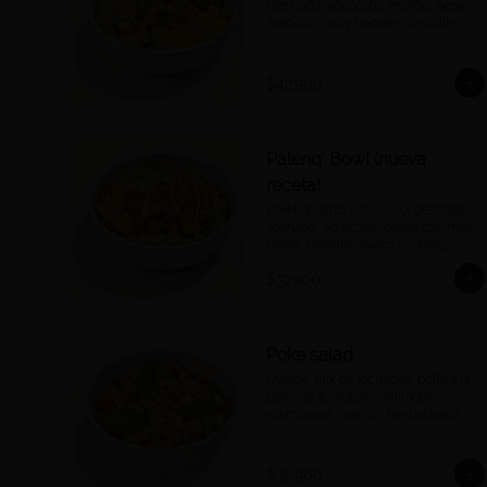
marinado, aguacate, mango, pepino 
asiático, crispy noodles, cebollín, 
jalapeños, cebolla morada, quinoa 
crocante y salsa acevichada
$42.900
Palenq' Bowl (nueva
receta)
Bowl de arroz con coco, pescado 
apanado, aguacate, platanitos, maíz 
tierno, cebollín, suero costeño, 
páprika y una rodaja de limón.
$37.900
Poke salad
Quinoa, mix de lechugas, pollo a la 
plancha, tomates confitados, 
edamames, mango, hierbabuena, 
salsa ponzu.
$35.900