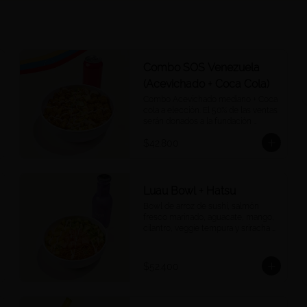
Combo SOS Venezuela
(Acevichado + Coca Cola)
Combo Acevichado mediano + Coca 
cola a elección. El 50% de las ventas 
serán donados a la fundación 
Impaktemos para apoyar a las 
$42.800
víctimas del terremoto en 
Venezuela.
Luau Bowl + Hatsu
Bowl de arroz de sushi, salmón 
fresco marinado, aguacate, mango, 
cilantro, veggie tempura y sriracha 
mayo más un Hatsu a tu elección.
$52.400