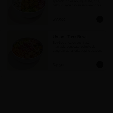
apanado, coleslaw, aguacate, piña, 
cebollín, ajonjolí y salsa sweet chilli.
$33.500
Umami Tuna Bowl
Bowl de arroz de sushi, atún 
marinado, aguacate, palmito de 
cangrejo, zanahoria, pepino asiático, 
crispy wontons, ajonjolí y umami 
mayo.
$41.500