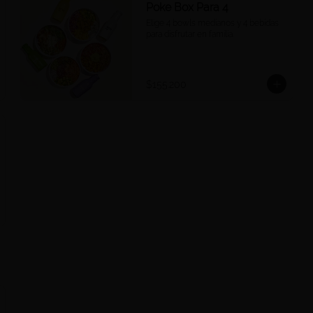
Poke Box Para 4
Elige 4 bowls medianos y 4 bebidas 
para disfrutar en familia.
$155.200