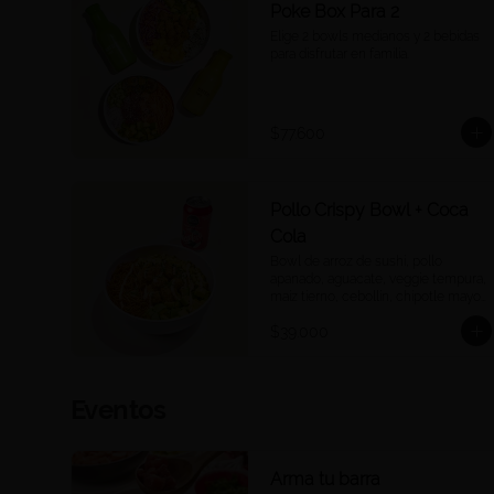
Poke Box Para 2
Elige 2 bowls medianos y 2 bebidas 
para disfrutar en familia.
$77.600
Pollo Crispy Bowl + Coca
Cola
Bowl de arroz de sushi, pollo 
apanado, aguacate, veggie tempura, 
maíz tierno, cebollín, chipotle mayo 
y teriyaki + Cocacola a tu elección.
$39.000
Eventos
Arma tu barra