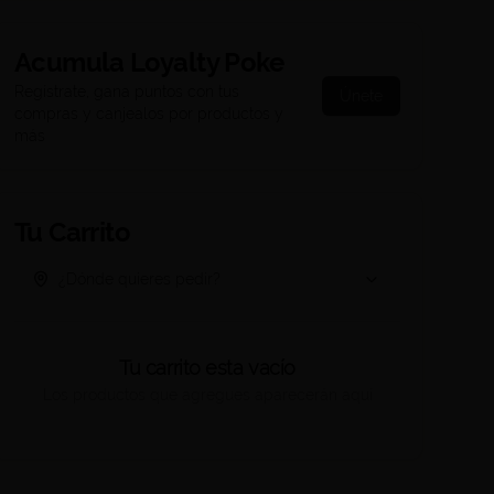
Acumula
Loyalty Poke
Regístrate, gana puntos con tus
Únete
compras y canjealos por productos y
más
Tu Carrito
¿Dónde quieres pedir?
Tu carrito esta vacío
Los productos que agregues aparecerán aquí