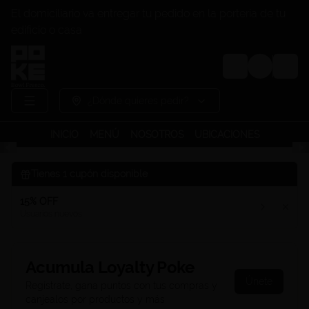
El domiciliario va entregar tu pedido en la portería de tu
edificio o casa
Login
¿Dónde quieres pedir?
INICIO
MENÚ
NOSOTROS
UBICACIONES
Tienes
1
cupón disponible
15% OFF
Usuarios nuevos
Acumula
Loyalty Poke
Únete
Regístrate, gana puntos con tus compras y
canjealos por productos y más