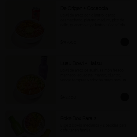
De Origen + Cocacola
Bowl de arroz con cilantro, cerdo 
desmechado, plátano maduro, pico de 
gallo, guacamole y cilantro + Coca Cola a 
tu elección.
$39.000
Luau Bowl + Hatsu
Bowl de arroz de sushi, salmón fresco 
marinado, aguacate, mango, cilantro, 
veggie tempura y sriracha mayo más un 
Hatsu a tu elección.
$52.400
Poke Box Para 2
Elige 2 bowls medianos y 2 bebidas para 
disfrutar en familia.