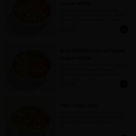
(nueva receta)
Bowl de arroz de cilantro, pollo a la 
plancha, queso feta, mix greens, pepino 
europeo, tomates confitados, cebolla 
morada, quinoa crocantes, y vinagreta 
$36.500
green goddess.
Bowl Mediterráneo de Falafel
(nueva receta)
Bowl de arroz de cilantro, falafel, queso 
feta, mix greens, pepino europeo, 
tomates confitados, cebolla morada, 
quinoa crocantes, y vinagreta green 
$36.500
goddess.
Pollo Crispy Bowl
Bowl de arroz de sushi, pollo apanado, 
aguacate, veggie tempura, maíz tierno, 
cebollín, chipotle mayo y teriyaki.