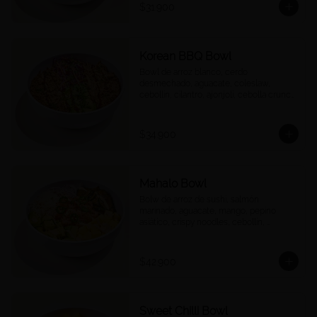
$31.900
Korean BBQ Bowl
Bowl de arroz blanco, cerdo 
desmechado, aguacate, coleslaw, 
cebollín, cilantro, ajonjolí, cebolla crunch 
y salsa Korean BBQ.
$34.900
Mahalo Bowl
Bolw de arroz de sushi, salmón 
marinado, aguacate, mango, pepino 
asiático, crispy noodles, cebollín, 
jalapeños, cebolla morada, quinoa 
crocante y salsa acevichada
$42.900
Sweet Chilli Bowl