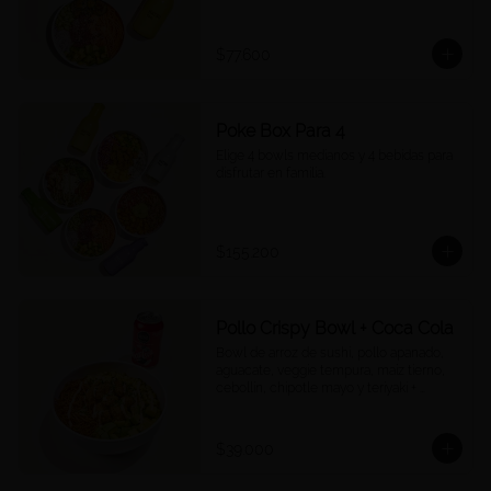
$77.600
Poke Box Para 4
Elige 4 bowls medianos y 4 bebidas para 
disfrutar en familia.
$155.200
Pollo Crispy Bowl + Coca Cola
Bowl de arroz de sushi, pollo apanado, 
aguacate, veggie tempura, maíz tierno, 
cebollín, chipotle mayo y teriyaki + 
Cocacola a tu elección.
$39.000