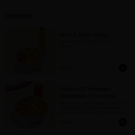
Combos
Arma Tu Bowl + Hatsu
Arma tu bowl mediano + Hatsu a 
elección.
$35.000
Combo SOS Venezuela
(Acevichado + Coca Cola)
Combo Acevichado mediano + Coca cola 
a elección. El 50% de las ventas serán 
donados a la fundación Impaktemos para 
apoyar a las víctimas del terremoto en 
$42.800
Venezuela.