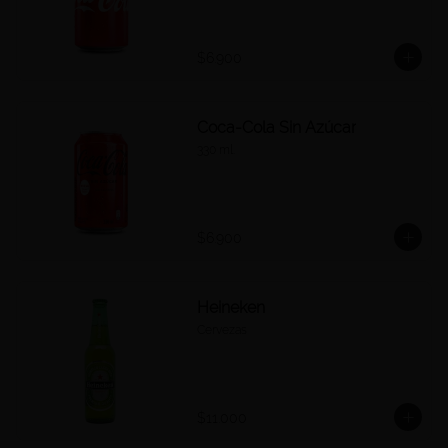
$6.900
Coca-Cola Sin Azúcar
330 ml.
$6.900
Heineken
Cervezas
$11.000