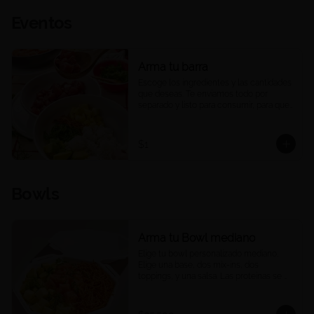
Eventos
Arma tu barra
Escoge los ingredientes y las cantidades 
que deseas. Te enviamos todo por 
separado y listo para consumir, para que 
puedas armar una barra de pokes en tu 
casa u oficina, a tu ritmo y a tu manera. 
Ideal para compartir, eventos o 
$1
reuniones. 

Las porciones corresponden a las 
cantidades estándar de nuestros platos 
Bowls
medianos.
Arma tu Bowl mediano
Elige tu bowl personalizado mediano. 
Elige una base, dos mix-ins, dos 
toppings, y una salsa. Las proteínas se 
eligen y cobran por aparte.