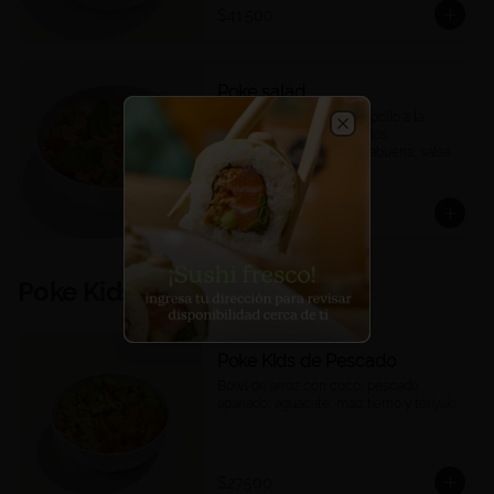
$41.500
Poke salad
Quinoa, mix de lechugas, pollo a la 
plancha, tomates confitados, 
Close
edamames, mango, hierbabuena, salsa 
ponzu.
$35.900
Poke Kids
Poke Kids de Pescado
Bowl de arroz con coco, pescado 
apanado, aguacate, maíz tierno y teriyaki.
$27.500