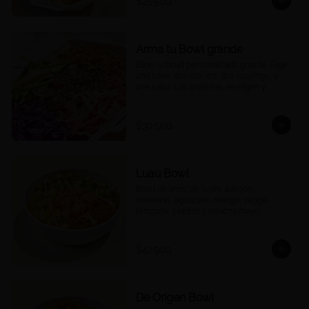
$25.500
Arma tu Bowl grande
Elige tu bowl personalizado grande. Elige 
una base, dos mix-ins, dos toppings, y 
una salsa. Las proteínas se eligen y 
cobran por aparte.
$30.500
Luau Bowl
Bowl de arroz de sushi, salmón 
marinado, aguacate, mango, veggie 
tempura, cilantro y sriracha mayo.
$42.900
De Origen Bowl