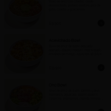
Bowl de arroz con cilantro, cerdo 
desmechado, plátano maduro, pico de 
gallo, cilantro y guacamole.
$31.900
Acevichado Bowl
Bowl de arroz de sushi, pescado 
apanado, plátano maduro, maíz tostado, 
ensalada de mango, aguacate, ají dulce, 
cebolla morada y cilantro, salsa 
acevichada.
$35.900
Ono Bowl
Bowl de arroz de sushi, salmón y atún 
marinados, aguacate, pepino asiático, 
zanahoria, edamames, cebolla morada, 
ajonjolí y salsa ponzu.