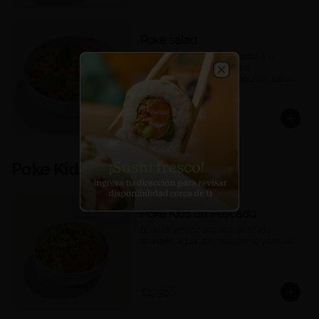
Poke salad
Quinoa, mix de lechugas, pollo a la 
plancha, tomates confitados, 
edamames, mango, hierbabuena, salsa 
Close
ponzu.
$35.900
Poke Kids
Poke Kids de Pescado
Bowl de arroz con coco, pescado 
apanado, aguacate, maíz tierno y teriyaki.
$27.500