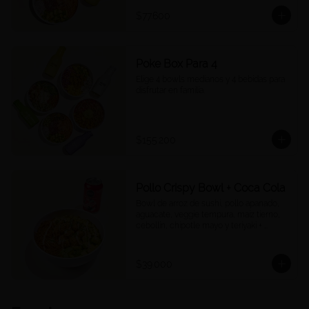
$77.600
Poke Box Para 4
Elige 4 bowls medianos y 4 bebidas para 
disfrutar en familia.
$155.200
Pollo Crispy Bowl + Coca Cola
Bowl de arroz de sushi, pollo apanado, 
aguacate, veggie tempura, maíz tierno, 
cebollín, chipotle mayo y teriyaki + 
Cocacola a tu elección.
$39.000