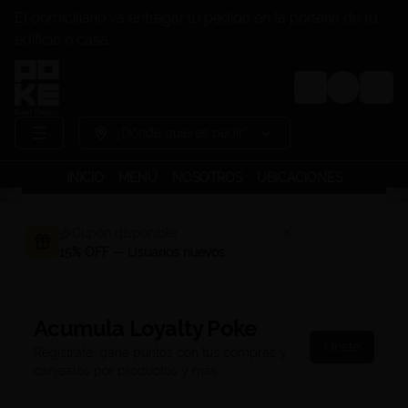
El domiciliario va entregar tu pedido en la portería de tu
edificio o casa
Login
¿Dónde quieres pedir?
INICIO
MENÚ
NOSOTROS
UBICACIONES
Cupón disponible
15% OFF — Usuarios nuevos
Acumula
Loyalty Poke
Únete
Regístrate, gana puntos con tus compras y
canjealos por productos y más