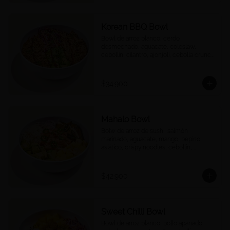
Korean BBQ Bowl
Bowl de arroz blanco, cerdo 
desmechado, aguacate, coleslaw, 
cebollín, cilantro, ajonjolí, cebolla crunch 
y salsa Korean BBQ.
$34.900
Mahalo Bowl
Bolw de arroz de sushi, salmón 
marinado, aguacate, mango, pepino 
asiático, crispy noodles, cebollín, 
jalapeños, cebolla morada, quinoa 
crocante y salsa acevichada
$42.900
Sweet Chilli Bowl
Bowl de arroz blanco, pollo apanado, 