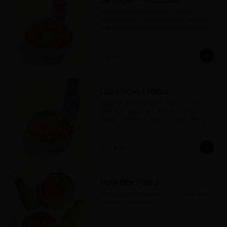
De Origen + Cocacola
Bowl de arroz con cilantro, cerdo 
desmechado, plátano maduro, pico de 
gallo, guacamole y cilantro + Coca Cola a 
tu elección.
$39.000
Luau Bowl + Hatsu
Bowl de arroz de sushi, salmón fresco 
marinado, aguacate, mango, cilantro, 
veggie tempura y sriracha mayo más un 
Hatsu a tu elección.
$52.400
Poke Box Para 2
Elige 2 bowls medianos y 2 bebidas para 
disfrutar en familia.