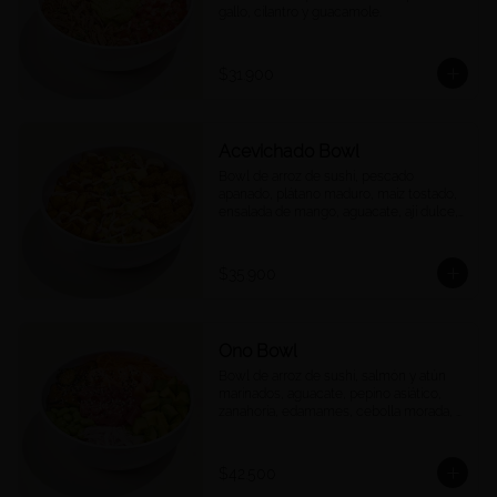
gallo, cilantro y guacamole.
$31.900
Acevichado Bowl
Bowl de arroz de sushi, pescado 
apanado, plátano maduro, maíz tostado, 
ensalada de mango, aguacate, ají dulce, 
cebolla morada y cilantro, salsa 
acevichada.
$35.900
Ono Bowl
Bowl de arroz de sushi, salmón y atún 
marinados, aguacate, pepino asiático, 
zanahoria, edamames, cebolla morada, 
ajonjolí y salsa ponzu.
$42.500