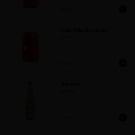
$6.900
Coca-Cola Sin Azúcar
330 ml.
$6.900
Heineken
Cervezas
$11.000