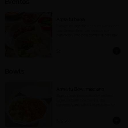
Eventos
Arma tu barra
Escoge los ingredientes y las cantidades 
que deseas. Te enviamos todo por 
separado y listo para consumir, para que 
puedas armar una barra de pokes en tu 
casa u oficina, a tu ritmo y a tu manera. 
Ideal para compartir, eventos o 
$1
reuniones. 

Las porciones corresponden a las 
cantidades estándar de nuestros platos 
Bowls
medianos.
Arma tu Bowl mediano
Elige tu bowl personalizado mediano. 
Elige una base, dos mix-ins, dos 
toppings, y una salsa. Las proteínas se 
eligen y cobran por aparte.
$25.500