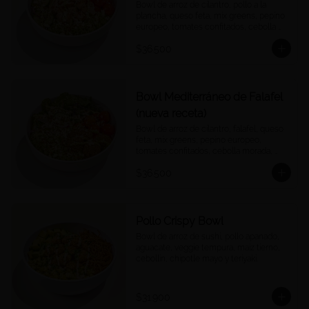
Bowl de arroz de cilantro, pollo a la 
plancha, queso feta, mix greens, pepino 
europeo, tomates confitados, cebolla 
morada, quinoa crocantes, y vinagreta 
$36.500
green goddess.
Bowl Mediterráneo de Falafel
(nueva receta)
Bowl de arroz de cilantro, falafel, queso 
feta, mix greens, pepino europeo, 
tomates confitados, cebolla morada, 
quinoa crocantes, y vinagreta green 
$36.500
goddess.
Pollo Crispy Bowl
Bowl de arroz de sushi, pollo apanado, 
aguacate, veggie tempura, maíz tierno, 
cebollín, chipotle mayo y teriyaki.
$31.900