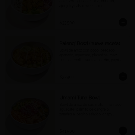
coleslaw, aguacate, piña, cebollín, 
ajonjolí y salsa sweet chilli.
$33.500
Palenq' Bowl (nueva receta)
Bowl de arroz con coco, pescado 
apanado, aguacate, platanitos, maíz 
tierno, cebollín, suero costeño, páprika y 
una rodaja de limón.
$37.900
Umami Tuna Bowl
Bowl de arroz de sushi, atún marinado, 
aguacate, palmito de cangrejo, 
zanahoria, pepino asiático, crispy 
wontons, ajonjolí y umami mayo.
$41.500