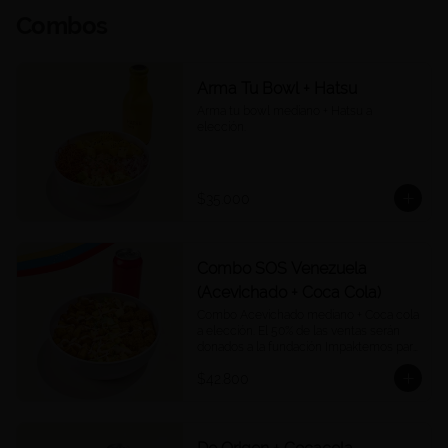
Combos
Arma Tu Bowl + Hatsu
Arma tu bowl mediano + Hatsu a 
elección.
$35.000
Combo SOS Venezuela
(Acevichado + Coca Cola)
Combo Acevichado mediano + Coca cola 
a elección. El 50% de las ventas serán 
donados a la fundación Impaktemos para 
apoyar a las víctimas del terremoto en 
$42.800
Venezuela.