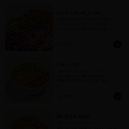
Arma tu Bowl grande
Elige tu bowl personalizado grande. Elige 
una base, dos mix-ins, dos toppings, y 
una salsa. Las proteínas se eligen y 
cobran por aparte.
$30.500
Luau Bowl
Bowl de arroz de sushi, salmón 
marinado, aguacate, mango, veggie 
tempura, cilantro y sriracha mayo.
$42.900
De Origen Bowl
Bowl de arroz con cilantro, cerdo 
desmechado, plátano maduro, pico de 