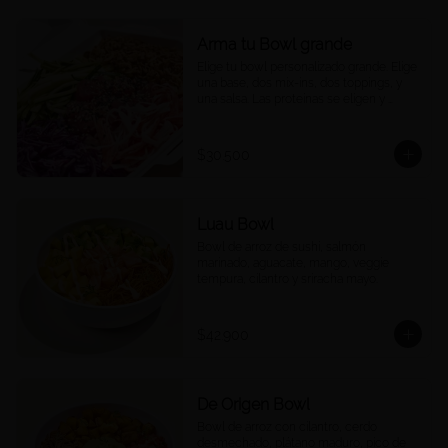
Arma tu Bowl grande
Elige tu bowl personalizado grande. Elige 
una base, dos mix-ins, dos toppings, y 
una salsa. Las proteínas se eligen y 
cobran por aparte.
$30.500
Luau Bowl
Bowl de arroz de sushi, salmón 
marinado, aguacate, mango, veggie 
tempura, cilantro y sriracha mayo.
$42.900
De Origen Bowl
Bowl de arroz con cilantro, cerdo 
desmechado, plátano maduro, pico de 