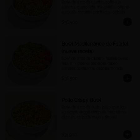
Bowl de arroz de cilantro, pollo a la 
plancha, queso feta, mix greens, pepino 
europeo, tomates confitados, cebolla 
morada, quinoa crocantes, y vinagreta 
$36.500
green goddess.
Bowl Mediterráneo de Falafel
(nueva receta)
Bowl de arroz de cilantro, falafel, queso 
feta, mix greens, pepino europeo, 
tomates confitados, cebolla morada, 
quinoa crocantes, y vinagreta green 
$36.500
goddess.
Pollo Crispy Bowl
Bowl de arroz de sushi, pollo apanado, 
aguacate, veggie tempura, maíz tierno, 
cebollín, chipotle mayo y teriyaki.
$31.900