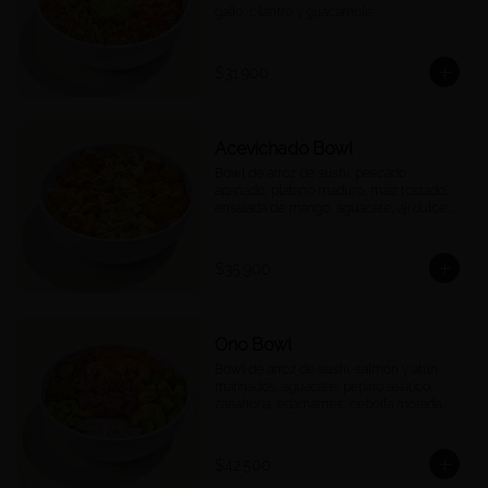
gallo, cilantro y guacamole.
$31.900
Acevichado Bowl
Bowl de arroz de sushi, pescado 
apanado, plátano maduro, maíz tostado, 
ensalada de mango, aguacate, ají dulce, 
cebolla morada y cilantro, salsa 
acevichada.
$35.900
Ono Bowl
Bowl de arroz de sushi, salmón y atún 
marinados, aguacate, pepino asiático, 
zanahoria, edamames, cebolla morada, 
ajonjolí y salsa ponzu.
$42.500