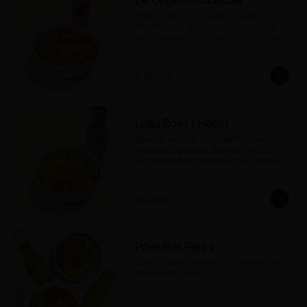
De Origen + Cocacola
Bowl de arroz con cilantro, cerdo 
desmechado, plátano maduro, pico de 
gallo, guacamole y cilantro + Coca Cola a 
tu elección.
$39.000
Luau Bowl + Hatsu
Bowl de arroz de sushi, salmón fresco 
marinado, aguacate, mango, cilantro, 
veggie tempura y sriracha mayo más un 
Hatsu a tu elección.
$52.400
Poke Box Para 2
Elige 2 bowls medianos y 2 bebidas para 
disfrutar en familia.