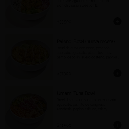
coleslaw, aguacate, piña, cebollín, 
ajonjolí y salsa sweet chilli.
$33.500
Palenq' Bowl (nueva receta)
Bowl de arroz con coco, pescado 
apanado, aguacate, platanitos, maíz 
tierno, cebollín, suero costeño, páprika y 
una rodaja de limón.
$37.900
Umami Tuna Bowl
Bowl de arroz de sushi, atún marinado, 
aguacate, palmito de cangrejo, 
zanahoria, pepino asiático, crispy 
wontons, ajonjolí y umami mayo.
$41.500