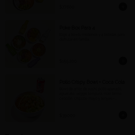
$77.600
Poke Box Para 4
Elige 4 bowls medianos y 4 bebidas para 
disfrutar en familia.
$155.200
Pollo Crispy Bowl + Coca Cola
Bowl de arroz de sushi, pollo apanado, 
aguacate, veggie tempura, maíz tierno, 
cebollín, chipotle mayo y teriyaki + 
Cocacola a tu elección.
$39.000