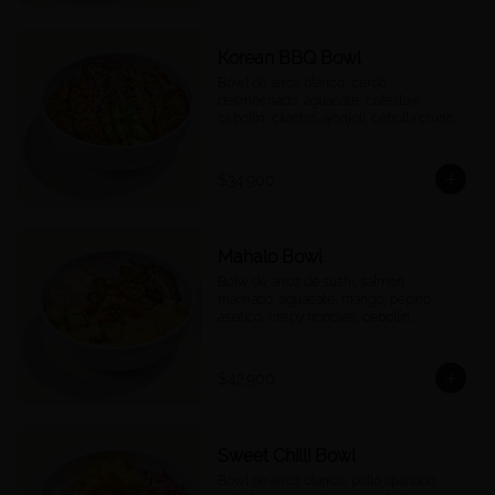
Korean BBQ Bowl
Bowl de arroz blanco, cerdo 
desmechado, aguacate, coleslaw, 
cebollín, cilantro, ajonjolí, cebolla crunch 
y salsa Korean BBQ.
$34.900
Mahalo Bowl
Bolw de arroz de sushi, salmón 
marinado, aguacate, mango, pepino 
asiático, crispy noodles, cebollín, 
jalapeños, cebolla morada, quinoa 
crocante y salsa acevichada
$42.900
Sweet Chilli Bowl
Bowl de arroz blanco, pollo apanado, 