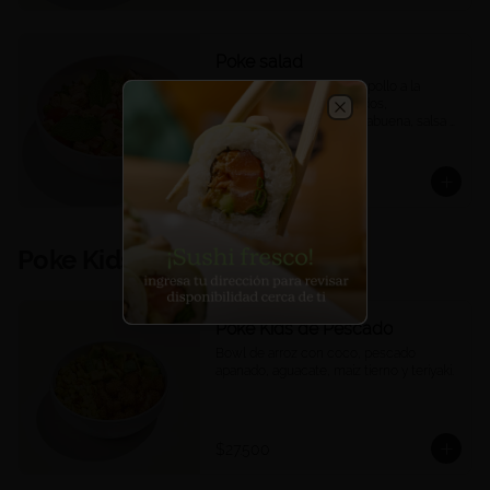
Poke salad
Quinoa, mix de lechugas, pollo a la 
plancha, tomates confitados, 
edamames, mango, hierbabuena, salsa 
Close
ponzu.
$35.900
Poke Kids
Poke Kids de Pescado
Bowl de arroz con coco, pescado 
apanado, aguacate, maíz tierno y teriyaki.
$27.500