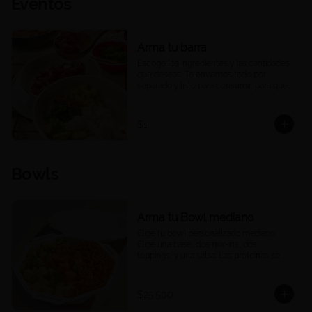
Eventos
Arma tu barra
Escoge los ingredientes y las cantidades 
que deseas. Te enviamos todo por 
separado y listo para consumir, para que 
puedas armar una barra de pokes en tu 
casa u oficina, a tu ritmo y a tu manera. 
Ideal para compartir, eventos o 
$1
reuniones. 

Las porciones corresponden a las 
cantidades estándar de nuestros platos 
Bowls
medianos.
Arma tu Bowl mediano
Elige tu bowl personalizado mediano. 
Elige una base, dos mix-ins, dos 
toppings, y una salsa. Las proteínas se 
eligen y cobran por aparte.
$25.500