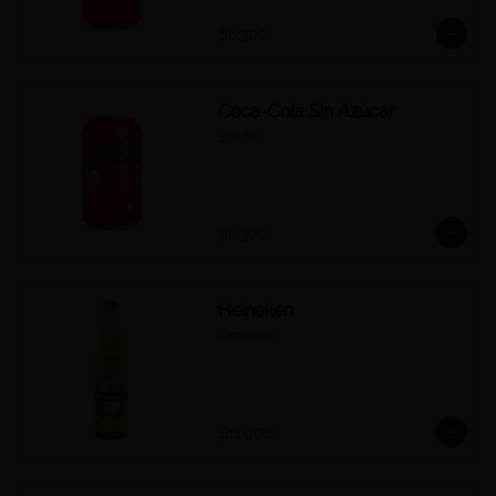
$6.900
Coca-Cola Sin Azúcar
330 ml.
$6.900
Heineken
Cervezas
$11.000