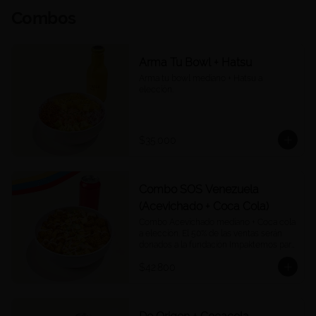
Combos
Arma Tu Bowl + Hatsu
Arma tu bowl mediano + Hatsu a 
elección.
$35.000
Combo SOS Venezuela
(Acevichado + Coca Cola)
Combo Acevichado mediano + Coca cola 
a elección. El 50% de las ventas serán 
donados a la fundación Impaktemos para 
apoyar a las víctimas del terremoto en 
$42.800
Venezuela.