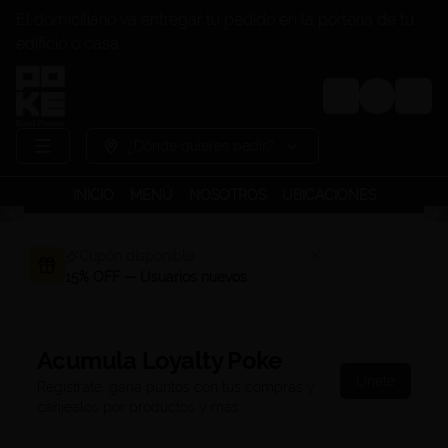
El domiciliario va entregar tu pedido en la portería de tu
edificio o casa
Login
¿Dónde quieres pedir?
INICIO
MENÚ
NOSOTROS
UBICACIONES
Cupón disponible
15% OFF — Usuarios nuevos
Acumula
Loyalty Poke
Únete
Regístrate, gana puntos con tus compras y
canjealos por productos y más