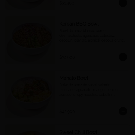
$31.900
Korean BBQ Bowl
Bowl de arroz blanco, cerdo 
desmechado, aguacate, coleslaw, 
cebollín, cilantro, ajonjolí, cebolla crunch 
y salsa Korean BBQ.
$34.900
Mahalo Bowl
Bolw de arroz de sushi, salmón 
marinado, aguacate, mango, pepino 
asiático, crispy noodles, cebollín, 
jalapeños, cebolla morada, quinoa 
crocante y salsa acevichada
$42.900
Sweet Chilli Bowl