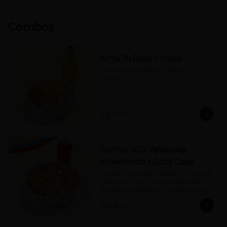
Combos
Arma Tu Bowl + Hatsu
Arma tu bowl mediano + Hatsu a 
elección.
$35.000
Combo SOS Venezuela
(Acevichado + Coca Cola)
Combo Acevichado mediano + Coca cola 
a elección. El 50% de las ventas serán 
donados a la fundación Impaktemos para 
apoyar a las víctimas del terremoto en 
$42.800
Venezuela.