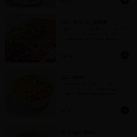
$25.500
Arma tu Bowl grande
Elige tu bowl personalizado grande. Elige 
una base, dos mix-ins, dos toppings, y 
una salsa. Las proteínas se eligen y 
cobran por aparte.
$30.500
Luau Bowl
Bowl de arroz de sushi, salmón 
marinado, aguacate, mango, veggie 
tempura, cilantro y sriracha mayo.
$42.900
De Origen Bowl