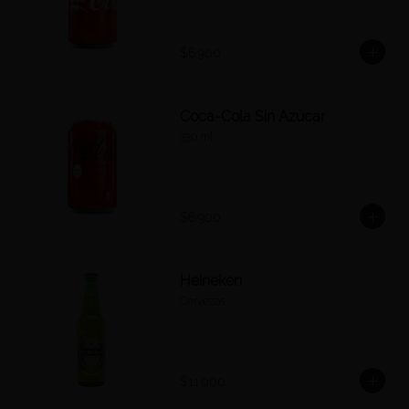
$6.900
Coca-Cola Sin Azúcar
330 ml.
$6.900
Heineken
Cervezas
$11.000