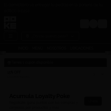
El domiciliario va entregar tu pedido en la portería de tu
edificio o casa
Login
¿Dónde quieres pedir?
INICIO
MENÚ
NOSOTROS
UBICACIONES
Tienes
1
cupón disponible
15% OFF
Usuarios nuevos
Acumula
Loyalty Poke
Únete
Regístrate, gana puntos con tus compras y
canjealos por productos y más