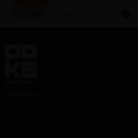
donados a la fundación Impaktemos para 
apoyar a las víctimas del terremoto en 
$42.800
Venezuela.
Conócenos
Despacho
Servicio al cliente +57 301 3133967
Términos y Condiciones Promociones
Términos y condiciones