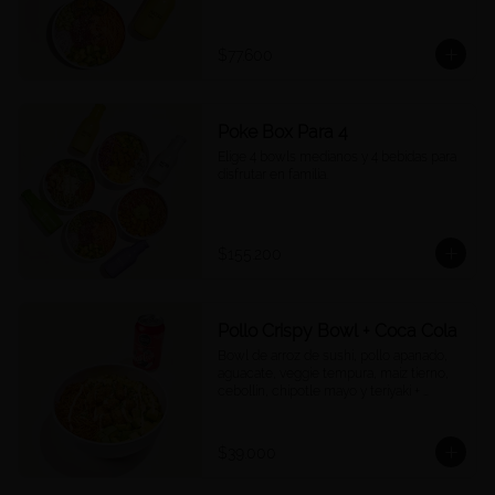
$77.600
Poke Box Para 4
Elige 4 bowls medianos y 4 bebidas para 
disfrutar en familia.
$155.200
Pollo Crispy Bowl + Coca Cola
Bowl de arroz de sushi, pollo apanado, 
aguacate, veggie tempura, maíz tierno, 
cebollín, chipotle mayo y teriyaki + 
Cocacola a tu elección.
$39.000