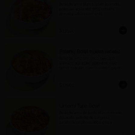
Bowl de arroz blanco, pollo apanado, 
coleslaw, aguacate, piña, cebollín, 
ajonjolí y salsa sweet chilli.
$33.500
Palenq' Bowl (nueva receta)
Bowl de arroz con coco, pescado 
apanado, aguacate, platanitos, maíz 
tierno, cebollín, suero costeño, páprika y 
una rodaja de limón.
$37.900
Umami Tuna Bowl
Bowl de arroz de sushi, atún marinado, 
aguacate, palmito de cangrejo, 
zanahoria, pepino asiático, crispy 
wontons, ajonjolí y umami mayo.