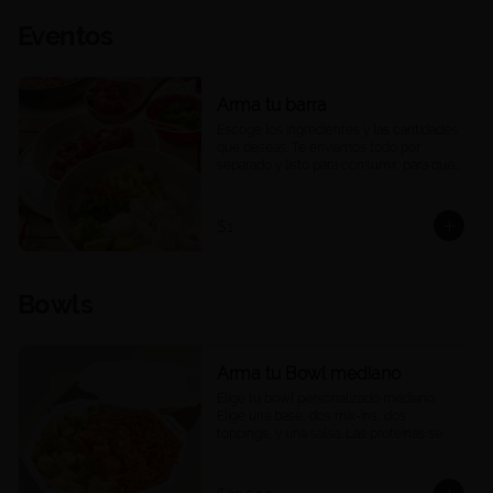
Eventos
Arma tu barra
Escoge los ingredientes y las cantidades 
que deseas. Te enviamos todo por 
separado y listo para consumir, para que 
puedas armar una barra de pokes en tu 
casa u oficina, a tu ritmo y a tu manera. 
Ideal para compartir, eventos o 
$1
reuniones. 

Las porciones corresponden a las 
cantidades estándar de nuestros platos 
Bowls
medianos.
Arma tu Bowl mediano
Elige tu bowl personalizado mediano. 
Elige una base, dos mix-ins, dos 
toppings, y una salsa. Las proteínas se 
eligen y cobran por aparte.