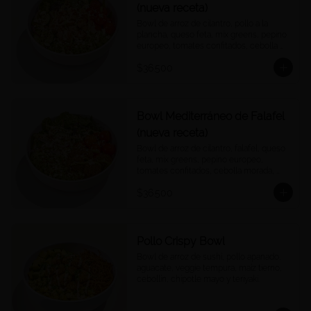
(nueva receta)
Bowl de arroz de cilantro, pollo a la 
plancha, queso feta, mix greens, pepino 
europeo, tomates confitados, cebolla 
morada, quinoa crocantes, y vinagreta 
$36.500
green goddess.
Bowl Mediterráneo de Falafel
(nueva receta)
Bowl de arroz de cilantro, falafel, queso 
feta, mix greens, pepino europeo, 
tomates confitados, cebolla morada, 
quinoa crocantes, y vinagreta green 
$36.500
goddess.
Pollo Crispy Bowl
Bowl de arroz de sushi, pollo apanado, 
aguacate, veggie tempura, maíz tierno, 
cebollín, chipotle mayo y teriyaki.