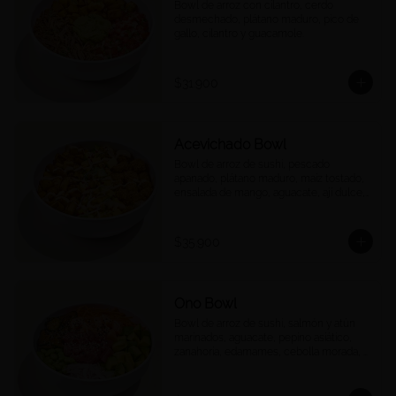
Bowl de arroz con cilantro, cerdo 
desmechado, plátano maduro, pico de 
gallo, cilantro y guacamole.
$31.900
Acevichado Bowl
Bowl de arroz de sushi, pescado 
apanado, plátano maduro, maíz tostado, 
ensalada de mango, aguacate, ají dulce, 
cebolla morada y cilantro, salsa 
acevichada.
$35.900
Ono Bowl
Bowl de arroz de sushi, salmón y atún 
marinados, aguacate, pepino asiático, 
zanahoria, edamames, cebolla morada, 
ajonjolí y salsa ponzu.