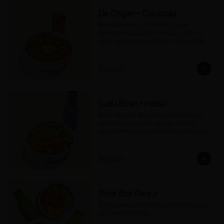
De Origen + Cocacola
Bowl de arroz con cilantro, cerdo 
desmechado, plátano maduro, pico de 
gallo, guacamole y cilantro + Coca Cola a 
tu elección.
$39.000
Luau Bowl + Hatsu
Bowl de arroz de sushi, salmón fresco 
marinado, aguacate, mango, cilantro, 
veggie tempura y sriracha mayo más un 
Hatsu a tu elección.
$52.400
Poke Box Para 2
Elige 2 bowls medianos y 2 bebidas para 
disfrutar en familia.