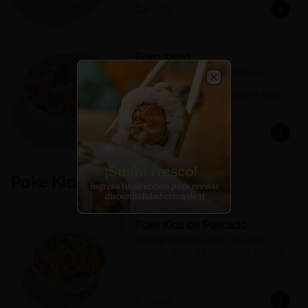
$41.500
Poke salad
Quinoa, mix de lechugas, pollo a la 
plancha, tomates confitados, 
Close
edamames, mango, hierbabuena, salsa 
ponzu.
$35.900
Poke Kids
Poke Kids de Pescado
Bowl de arroz con coco, pescado 
apanado, aguacate, maíz tierno y teriyaki.
$27.500